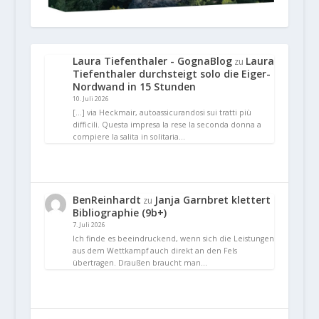
Laura Tiefenthaler - GognaBlog
Laura
zu
Tiefenthaler durchsteigt solo die Eiger-
Nordwand in 15 Stunden
10. Juli 2026
[…] via Heckmair, autoassicurandosi sui tratti più
difficili. Questa impresa la rese la seconda donna a
compiere la salita in solitaria…
BenReinhardt
Janja Garnbret klettert
zu
Bibliographie (9b+)
7. Juli 2026
Ich finde es beeindruckend, wenn sich die Leistungen
aus dem Wettkampf auch direkt an den Fels
übertragen. Draußen braucht man…