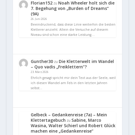
Florian152
Noah Wheeler holt sich die
zu
7. Begehung von „Burden of Dreams“
(9A)
26. Juni 2026
Beeindruckend, dass diese Linie weiterhin die besten
Kletterer anzieht. Allein die Versuche auf diesem
Niveau sind schon eine starke Leistung.…
Gunther30
Die Kletterwelt im Wandel
zu
– Quo vadis „Freiklettern“?
23. März 2026
Ehrlich gesagt spricht mir dein Text aus der Seele, weil
ich diesen Wandel am Fels in den letzten Jahren
selbst…
Gelbeck – Gedankenreise (7a) – Mein
Klettertagebuch
Sabine, Marco
zu
Wasina, Walter Schierl und Robert Glück
machen eine „Gedankenreise“