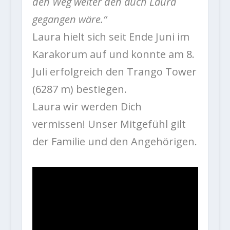
den Weg weiter den auch Laura
gegangen wäre.“
Laura hielt sich seit Ende Juni im
Karakorum auf und konnte am 8.
Juli erfolgreich den Trango Tower
(6287 m) bestiegen.
Laura wir werden Dich
vermissen! Unser Mitgefühl gilt
der Familie und den Angehörigen.