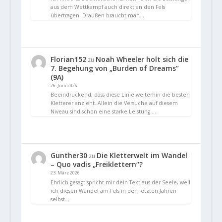
aus dem Wettkampf auch direkt an den Fels
übertragen. Draußen braucht man…
Florian152
Noah Wheeler holt sich die
zu
7. Begehung von „Burden of Dreams“
(9A)
26. Juni 2026
Beeindruckend, dass diese Linie weiterhin die besten
Kletterer anzieht. Allein die Versuche auf diesem
Niveau sind schon eine starke Leistung.…
Gunther30
Die Kletterwelt im Wandel
zu
– Quo vadis „Freiklettern“?
23. März 2026
Ehrlich gesagt spricht mir dein Text aus der Seele, weil
ich diesen Wandel am Fels in den letzten Jahren
selbst…