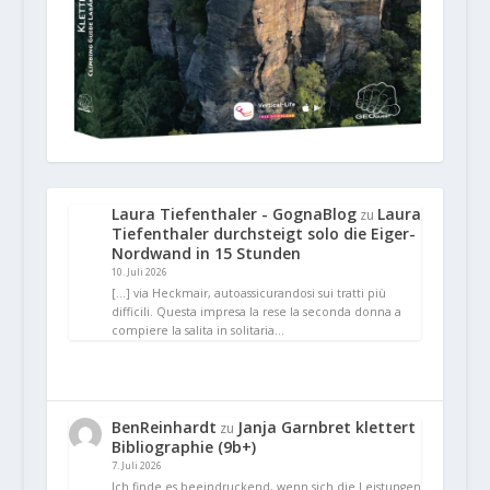
Laura Tiefenthaler - GognaBlog
Laura
zu
Tiefenthaler durchsteigt solo die Eiger-
Nordwand in 15 Stunden
10. Juli 2026
[…] via Heckmair, autoassicurandosi sui tratti più
difficili. Questa impresa la rese la seconda donna a
compiere la salita in solitaria…
BenReinhardt
Janja Garnbret klettert
zu
Bibliographie (9b+)
7. Juli 2026
Ich finde es beeindruckend, wenn sich die Leistungen