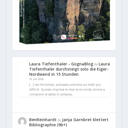
Laura Tiefenthaler - GognaBlog
Laura
zu
Tiefenthaler durchsteigt solo die Eiger-
Nordwand in 15 Stunden
10. Juli 2026
[…] via Heckmair, autoassicurandosi sui tratti più
difficili. Questa impresa la rese la seconda donna a
compiere la salita in solitaria…
BenReinhardt
Janja Garnbret klettert
zu
Bibliographie (9b+)