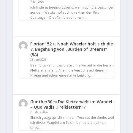
7. Juli 2026
Ich finde es beeindruckend, wenn sich die Leistungen
aus dem Wettkampf auch direkt an den Fels
übertragen. Draußen braucht man…
Florian152
Noah Wheeler holt sich die
zu
7. Begehung von „Burden of Dreams“
(9A)
26. Juni 2026
Beeindruckend, dass diese Linie weiterhin die besten
Kletterer anzieht. Allein die Versuche auf diesem
Niveau sind schon eine starke Leistung.…
Gunther30
Die Kletterwelt im Wandel
zu
– Quo vadis „Freiklettern“?
23. März 2026
Ehrlich gesagt spricht mir dein Text aus der Seele, weil
ich diesen Wandel am Fels in den letzten Jahren
selbst…