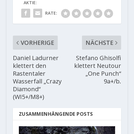
AKTIE:
RATE:
VORHERIGE
NÄCHSTE
Daniel Ladurner
Stefano Ghisolfi
klettert den
klettert Neutour
Rastentaler
„One Punch“
Wasserfall „Crazy
9a+/b.
Diamond“
(WI5+/M8+)
ZUSAMMENHÄNGENDE POSTS