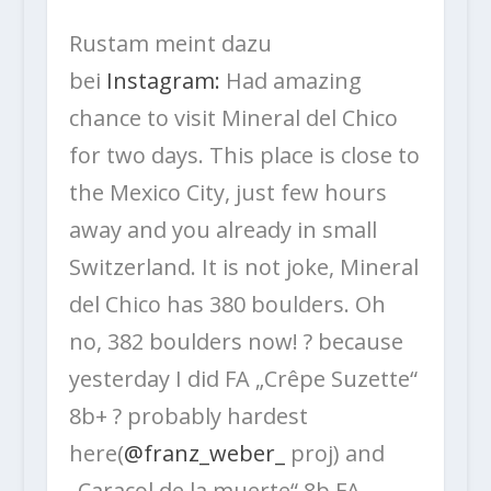
Rustam meint dazu
bei
Instagram:
Had amazing
chance to visit Mineral del Chico
for two days. This place is close to
the Mexico City, just few hours
away and you already in small
Switzerland. It is not joke, Mineral
del Chico has 380 boulders. Oh
no, 382 boulders now! ? because
yesterday I did FA „Crêpe Suzette“
8b+ ? probably hardest
here(
@franz_weber_
proj) and
„Caracol de la muerte“ 8b FA,