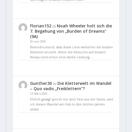
Florian152
Noah Wheeler holt sich die
zu
7. Begehung von „Burden of Dreams“
(9A)
26. Juni 2026
Beeindruckend, dass diese Linie weiterhin die besten
Kletterer anzieht. Allein die Versuche auf diesem
Niveau sind schon eine starke Leistung.…
Gunther30
Die Kletterwelt im Wandel
zu
– Quo vadis „Freiklettern“?
23. März 2026
Ehrlich gesagt spricht mir dein Text aus der Seele, weil
ich diesen Wandel am Fels in den letzten Jahren
selbst…