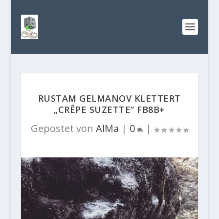
RUSTAM GELMANOV KLETTERT
„CRÊPE SUZETTE“ FB8B+
Gepostet von
AlMa
|
0
|