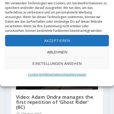
Wir verwenden Technologien wie Cookies, um Geräteinformationen zu
speichern und/oder darauf zuzugreifen. Wir tun dies, um das
Surferlebnis zu verbessern und um personalisierte Werbung
anzuzeigen. Wenn Sie diesen Technologien zustimmen, können wir
Daten wie das Surfverhalten oder eindeutige IDs auf dieser Website
verarbeiten. Wenn Sie Ihre Zustimmung nicht erteilen oder
Shawn and Brooke Raboutou
zurückziehen, können bestimmte Funktionen beeinträchtigt werden.
sends "Box Therapy" (8C)
18. Oktober 2023
AKZEPTIEREN
ABLEHNEN
EINSTELLUNGEN ANSEHEN
Cookie-Richtlinie
Datenschutz
Impressum
Video: Adam Ondra manages the
first repetition of 'Ghost Rider'
(8C)
23. Oktober 2019