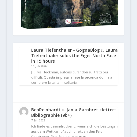
Laura Tiefenthaler - GognaBlog
Laura
zu
Tiefenthaler solos the Eiger North Face
in 15 hours
10. Juli 2026
[…] via Heckmair, autoassicurandosi sui tratti più
difficili. Questa impresa la rese la seconda donna a
compiere la salita in solitaria…
BenReinhardt
Janja Garnbret klettert
zu
Bibliographie (9b+)
7. Juli 2026
Ich finde es beeindruckend, wenn sich die Leistungen
aus dem Wettkampf auch direkt an den Fels
übertragen. Draußen braucht man…