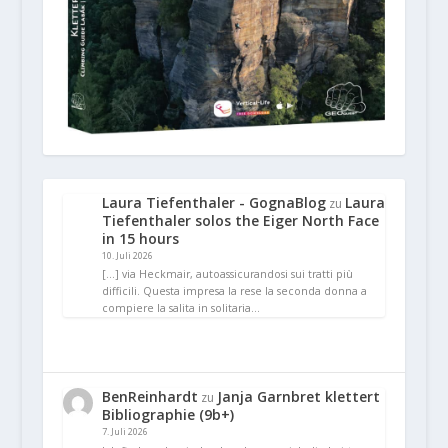
Laura Tiefenthaler - GognaBlog
Laura
zu
Tiefenthaler solos the Eiger North Face
in 15 hours
10. Juli 2026
[…] via Heckmair, autoassicurandosi sui tratti più
difficili. Questa impresa la rese la seconda donna a
compiere la salita in solitaria…
BenReinhardt
Janja Garnbret klettert
zu
Bibliographie (9b+)
7. Juli 2026