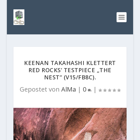
KEENAN TAKAHASHI KLETTERT
RED ROCKS‘ TESTPIECE „THE
NEST“ (V15/FB8C).
Gepostet von
AlMa
|
0
|