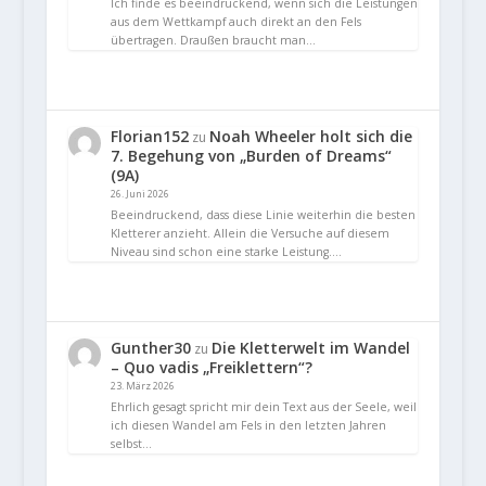
Ich finde es beeindruckend, wenn sich die Leistungen
aus dem Wettkampf auch direkt an den Fels
übertragen. Draußen braucht man…
Florian152
Noah Wheeler holt sich die
zu
7. Begehung von „Burden of Dreams“
(9A)
26. Juni 2026
Beeindruckend, dass diese Linie weiterhin die besten
Kletterer anzieht. Allein die Versuche auf diesem
Niveau sind schon eine starke Leistung.…
Gunther30
Die Kletterwelt im Wandel
zu
– Quo vadis „Freiklettern“?
23. März 2026
Ehrlich gesagt spricht mir dein Text aus der Seele, weil
ich diesen Wandel am Fels in den letzten Jahren
selbst…