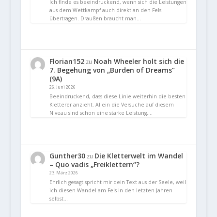
Ich finde es beeindruckend, wenn sich die Leistungen
aus dem Wettkampf auch direkt an den Fels
übertragen. Draußen braucht man…
Florian152
Noah Wheeler holt sich die
zu
7. Begehung von „Burden of Dreams“
(9A)
26. Juni 2026
Beeindruckend, dass diese Linie weiterhin die besten
Kletterer anzieht. Allein die Versuche auf diesem
Niveau sind schon eine starke Leistung.…
Gunther30
Die Kletterwelt im Wandel
zu
– Quo vadis „Freiklettern“?
23. März 2026
Ehrlich gesagt spricht mir dein Text aus der Seele, weil
ich diesen Wandel am Fels in den letzten Jahren
selbst…