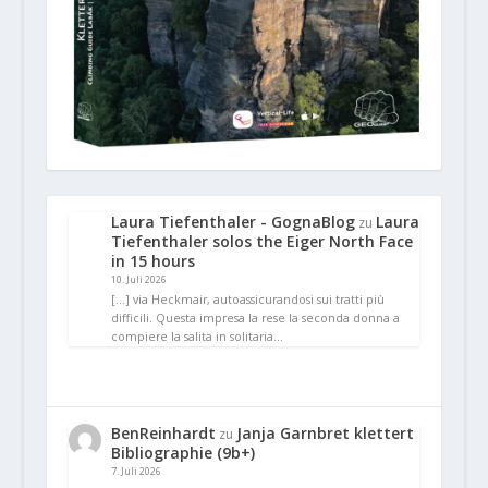
Laura Tiefenthaler - GognaBlog
Laura
zu
Tiefenthaler solos the Eiger North Face
in 15 hours
10. Juli 2026
[…] via Heckmair, autoassicurandosi sui tratti più
difficili. Questa impresa la rese la seconda donna a
compiere la salita in solitaria…
BenReinhardt
Janja Garnbret klettert
zu
Bibliographie (9b+)
7. Juli 2026