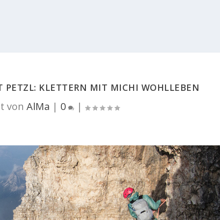
T PETZL: KLETTERN MIT MICHI WOHLLEBEN
t von
AlMa
|
0
|