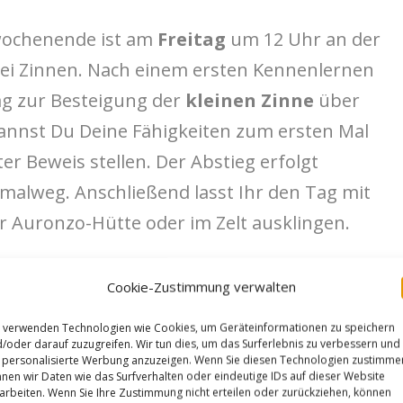
rwochenende ist am
Freitag
um 12 Uhr an der
ei Zinnen. Nach einem ersten Kennenlernen
ag zur Besteigung der
kleinen Zinne
über
annst Du Deine Fähigkeiten zum ersten Mal
 Beweis stellen. Der Abstieg erfolgt
malweg. Anschließend lasst Ihr den Tag mit
 Auronzo-Hütte oder im Zelt ausklingen.
Cookie-Zustimmung verwalten
ei beim Bergzeit Alpincamp: Mit Petzl und
 verwenden Technologien wie Cookies, um Geräteinformationen zu speichern
/oder darauf zuzugreifen. Wir tun dies, um das Surferlebnis zu verbessern und
t es an die Drei Zinnen! | Foto: Michi
personalisierte Werbung anzuzeigen. Wenn Sie diesen Technologien zustimme
nen wir Daten wie das Surfverhalten oder eindeutige IDs auf dieser Website
Wohlleben
arbeiten. Wenn Sie Ihre Zustimmung nicht erteilen oder zurückziehen, können