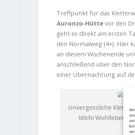
Treffpunkt für das Klette
Auronzo-Hütte
vor den Dr
geht es direkt am ersten T
den Normalweg (4+). Hier k
an diesem Wochenende unter
anschließend über den Nor
einer Übernachtung auf der
Unvergessliche Kletter
Wir
und
Michi Wohlleben geh
um 
kön
ver