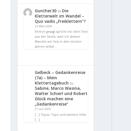
Gunther30
Die
zu
Kletterwelt im Wandel –
Quo vadis „Freiklettern“?
23. März 2026
Ehrlich gesagt spricht mir dein Text
aus der Seele, weil ich diesen
Wandel am Fels in den letzten
Jahren selbst…
Gelbeck – Gedankenreise
(7a) – Mein
Klettertagebuch
zu
Sabine, Marco Wasina,
Walter Schierl und Robert
Glück machen eine
„Gedankenreise“
27. Juni 2025
[…] Topos: Topo und weitere Infos
[…]