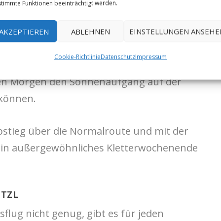
timmte Funktionen beeinträchtigt werden.
 spannender und unvergesslicher Tag mit der
n Zinne
über den Normalweg (3+). Der
AKZEPTIEREN
ABLEHNEN
EINSTELLUNGEN ANSEHE
be Route. Weiter geht es über die
Dülfer
Cookie-Richtlinie
Datenschutz
Impressum
nd der großen Zinne.
Hier werdet Ihr
en Morgen den Sonnenaufgang auf der
können.
bstieg über die Normalroute und mit der
 ein außergewöhnliches Kletterwochenende
ETZL
flug nicht genug, gibt es für jeden