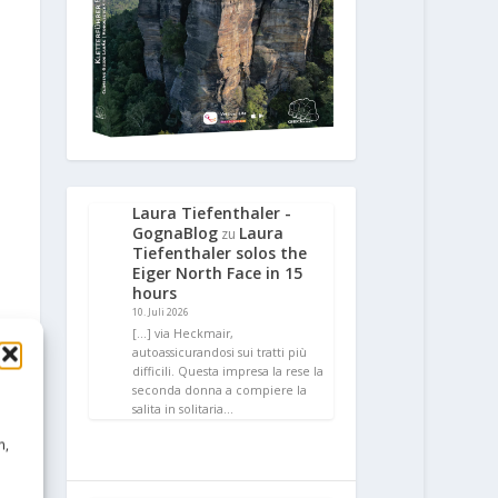
Laura Tiefenthaler -
GognaBlog
Laura
zu
Tiefenthaler solos the
Eiger North Face in 15
hours
10. Juli 2026
[…] via Heckmair,
autoassicurandosi sui tratti più
difficili. Questa impresa la rese la
seconda donna a compiere la
salita in solitaria…
n,