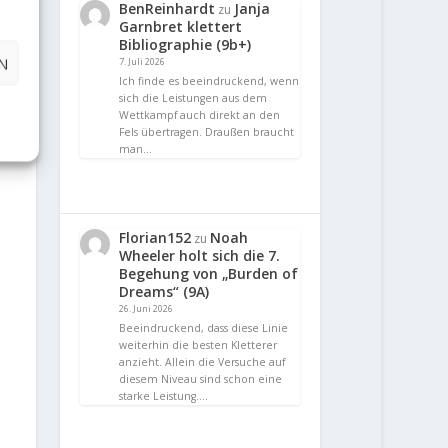
BenReinhardt
Janja
zu
Garnbret klettert
Bibliographie (9b+)
N
7. Juli 2026
Ich finde es beeindruckend, wenn
sich die Leistungen aus dem
Wettkampf auch direkt an den
Fels übertragen. Draußen braucht
man…
Florian152
Noah
zu
Wheeler holt sich die 7.
Begehung von „Burden of
Dreams“ (9A)
26. Juni 2026
Beeindruckend, dass diese Linie
weiterhin die besten Kletterer
anzieht. Allein die Versuche auf
diesem Niveau sind schon eine
starke Leistung.…