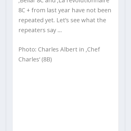
‚Belial‘ 8C and ‚La révolutionnaire‘
8C + from last year have not been
repeated yet. Let’s see what the
repeaters say …
Photo: Charles Albert in ‚Chef
Charles‘ (8B)