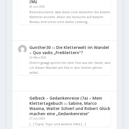
(9A)
26. Juni 2026
Beeindruckend, dass diese Linie weiterhin die besten
Kletterer anzieht. Allein die Versuche auf diesem
Niveau sind schon eine starke Leistung.…
Gunther30
Die Kletterwelt im Wandel
zu
– Quo vadis „Freiklettern“?
23. März 2026
Ehrlich gesagt spricht mir dein Text aus der Seele, weil
ich diesen Wandel am Fels in den letzten Jahren
selbst…
Gelbeck – Gedankenreise (7a) – Mein
Klettertagebuch
Sabine, Marco
zu
Wasina, Walter Schierl und Robert Glück
machen eine „Gedankenreise“
27. Juni 2025
[…] Topos: Topo und weitere Infos […]