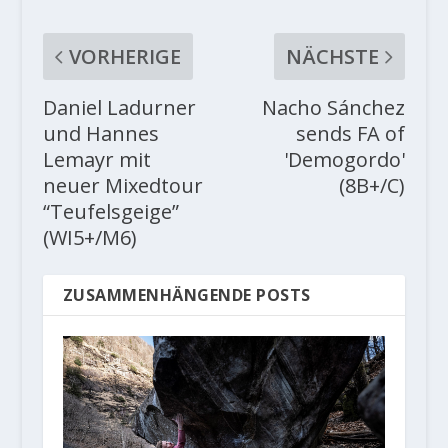
VORHERIGE
NÄCHSTE
Daniel Ladurner
Nacho Sánchez
und Hannes
sends FA of
Lemayr mit
'Demogordo'
neuer Mixedtour
(8B+/C)
“Teufelsgeige”
(WI5+/M6)
ZUSAMMENHÄNGENDE POSTS