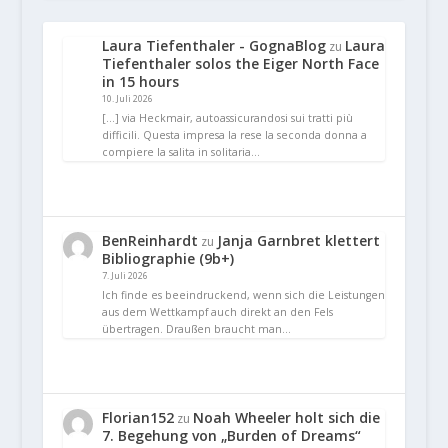
Laura Tiefenthaler - GognaBlog
Laura
zu
Tiefenthaler solos the Eiger North Face
in 15 hours
10. Juli 2026
[…] via Heckmair, autoassicurandosi sui tratti più
difficili. Questa impresa la rese la seconda donna a
compiere la salita in solitaria…
BenReinhardt
Janja Garnbret klettert
zu
Bibliographie (9b+)
7. Juli 2026
Ich finde es beeindruckend, wenn sich die Leistungen
aus dem Wettkampf auch direkt an den Fels
übertragen. Draußen braucht man…
Florian152
Noah Wheeler holt sich die
zu
7. Begehung von „Burden of Dreams“