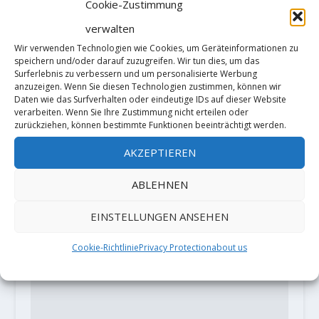
Cookie-Zustimmung
verwalten
Wir verwenden Technologien wie Cookies, um Geräteinformationen zu
'Witchcraft' 8C FA by Nicolai Užnik
speichern und/oder darauf zuzugreifen. Wir tun dies, um das
Surferlebnis zu verbessern und um personalisierte Werbung
2. Januar 2021
anzuzeigen. Wenn Sie diesen Technologien zustimmen, können wir
Daten wie das Surfverhalten oder eindeutige IDs auf dieser Website
verarbeiten. Wenn Sie Ihre Zustimmung nicht erteilen oder
zurückziehen, können bestimmte Funktionen beeinträchtigt werden.
HINTERLASSE EINE ANTWORT
AKZEPTIEREN
Deine E-Mail-Adresse wird nicht
veröffentlicht.
Erforderliche Felder
ABLEHNEN
sind mit
*
markiert
EINSTELLUNGEN ANSEHEN
Cookie-Richtlinie
Privacy Protection
about us