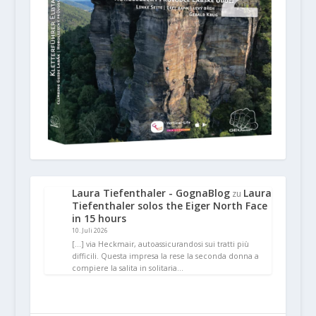
Laura Tiefenthaler - GognaBlog
Laura
zu
Tiefenthaler solos the Eiger North Face
in 15 hours
10. Juli 2026
[…] via Heckmair, autoassicurandosi sui tratti più
difficili. Questa impresa la rese la seconda donna a
compiere la salita in solitaria…