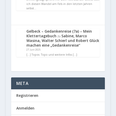
ich diesen Wandel am Fels in den letzten Jahren
selbst…
Gelbeck – Gedankenreise (7a) – Mein
Klettertagebuch
Sabine, Marco
zu
Wasina, Walter Schierl und Robert Glück
machen eine „Gedankenreise“
27. Juni 2025
[…] Topos: Topo und weitere Infos […]
META
Registrieren
Anmelden