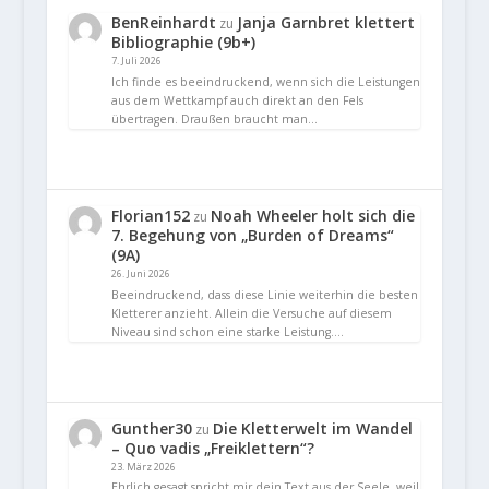
BenReinhardt
Janja Garnbret klettert
zu
Bibliographie (9b+)
7. Juli 2026
Ich finde es beeindruckend, wenn sich die Leistungen
aus dem Wettkampf auch direkt an den Fels
übertragen. Draußen braucht man…
Florian152
Noah Wheeler holt sich die
zu
7. Begehung von „Burden of Dreams“
(9A)
26. Juni 2026
Beeindruckend, dass diese Linie weiterhin die besten
Kletterer anzieht. Allein die Versuche auf diesem
Niveau sind schon eine starke Leistung.…
Gunther30
Die Kletterwelt im Wandel
zu
– Quo vadis „Freiklettern“?
23. März 2026
Ehrlich gesagt spricht mir dein Text aus der Seele, weil