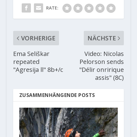
RATE:
VORHERIGE
NÄCHSTE
Ema Seliškar
Video: Nicolas
repeated
Pelorson sends
"Agresija ll" 8b+/c
"Délir onririque
assis" (8C)
ZUSAMMENHÄNGENDE POSTS