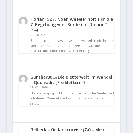
Florian152
Noah Wheeler holt sich die
zu
7. Begehung von „Burden of Dreams“
(9A)
26. Juni 2026
Beeindruckend, dass diese Linie weiterhin die besten
Kletterer anzieht. Allein die Versuche auf diesem
Niveau sind schon eine starke Leistung.…
Gunther30
Die Kletterwelt im Wandel
zu
– Quo vadis „Freiklettern“?
23. März 2026
Ehrlich gesagt spricht mir dein Text aus der Seele, weil
ich diesen Wandel am Fels in den letzten Jahren
selbst…
Gelbeck – Gedankenreise (7a) – Mein