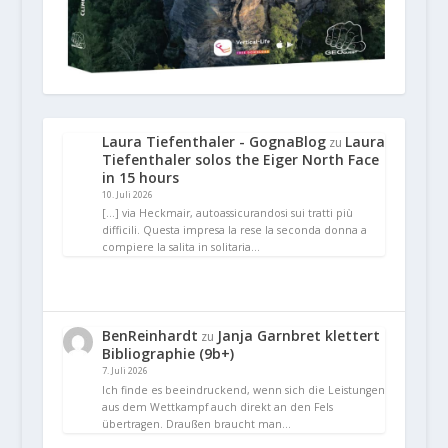
Laura Tiefenthaler - GognaBlog
Laura
zu
Tiefenthaler solos the Eiger North Face
in 15 hours
10. Juli 2026
[…] via Heckmair, autoassicurandosi sui tratti più
difficili. Questa impresa la rese la seconda donna a
compiere la salita in solitaria…
BenReinhardt
Janja Garnbret klettert
zu
Bibliographie (9b+)
7. Juli 2026
Ich finde es beeindruckend, wenn sich die Leistungen
aus dem Wettkampf auch direkt an den Fels
übertragen. Draußen braucht man…