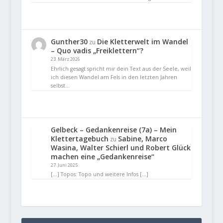
Gunther30
Die Kletterwelt im Wandel
zu
– Quo vadis „Freiklettern“?
23. März 2026
Ehrlich gesagt spricht mir dein Text aus der Seele, weil
ich diesen Wandel am Fels in den letzten Jahren
selbst…
Gelbeck – Gedankenreise (7a) – Mein
Klettertagebuch
Sabine, Marco
zu
Wasina, Walter Schierl und Robert Glück
machen eine „Gedankenreise“
27. Juni 2025
[…] Topos: Topo und weitere Infos […]