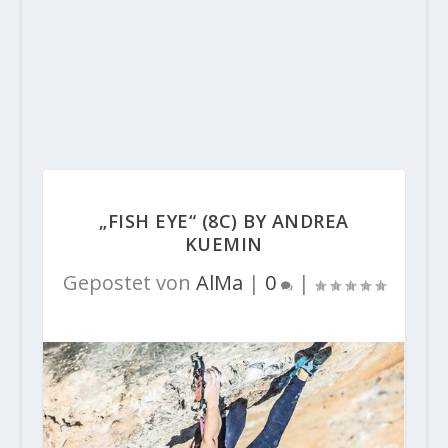
„FISH EYE“ (8C) BY ANDREA
KUEMIN
Gepostet von
AlMa
|
0
|