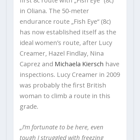
first 8c route with „Fish Eye“ (8c)
in Oliana. The 50-meter
endurance route „Fish Eye“ (8c)
has now established itself as the
ideal women’s route, after Lucy
Creamer, Hazel Findlay, Nina
Caprez and
Michaela Kiersch
have
inspections. Lucy Creamer in 2009
was probably the first British
woman to climb a route in this
grade.
„I’m fortunate to be here, even
tough I struggled with freezing