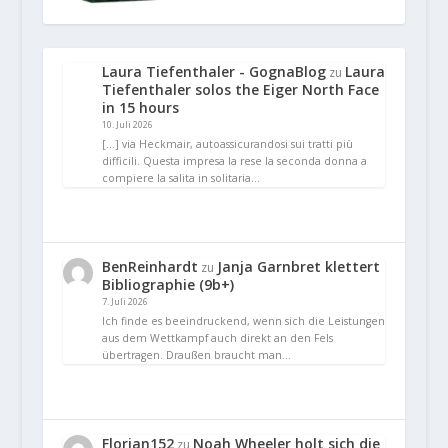
Laura Tiefenthaler - GognaBlog
Laura
zu
Tiefenthaler solos the Eiger North Face
in 15 hours
10. Juli 2026
[…] via Heckmair, autoassicurandosi sui tratti più
difficili. Questa impresa la rese la seconda donna a
compiere la salita in solitaria…
BenReinhardt
Janja Garnbret klettert
zu
Bibliographie (9b+)
7. Juli 2026
Ich finde es beeindruckend, wenn sich die Leistungen
aus dem Wettkampf auch direkt an den Fels
übertragen. Draußen braucht man…
Florian152
Noah Wheeler holt sich die
zu