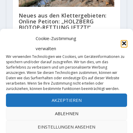
Neues aus den Klettergebieten:
Online Petiton: „HOLZBERG
BIOTOP-RETTUNG JETZT!“
22. April 2022
Cookie-Zustimmung
verwalten
Wir verwenden Technologien wie Cookies, um Geräteinformationen zu
speichern und/oder darauf zuzugreifen. Wir tun dies, um das
TRACKBACKS/PINGBACKS
Surferlebnis zu verbessern und um personalisierte Werbung
anzuzeigen. Wenn Sie diesen Technologien zustimmen, können wir
Daten wie das Surfverhalten oder eindeutige IDs auf dieser Website
Ievgeniia Kazbekova klettert
verarbeiten. Wenn Sie Ihre Zustimmung nicht erteilen oder
"Father & Son" (8c/IX-) - Der
zurückziehen, können bestimmte Funktionen beeinträchtigt werden.
Kletterblock
- […] Ende Mai konnte
AKZEPTIEREN
Martina Demmel die Route „Father
ABLEHNEN
& Son“ […]
EINSTELLUNGEN ANSEHEN