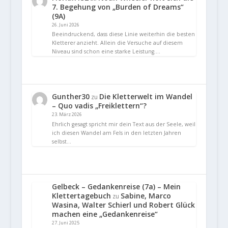
7. Begehung von „Burden of Dreams“
(9A)
26. Juni 2026
Beeindruckend, dass diese Linie weiterhin die besten
Kletterer anzieht. Allein die Versuche auf diesem
Niveau sind schon eine starke Leistung.…
Gunther30
Die Kletterwelt im Wandel
zu
– Quo vadis „Freiklettern“?
23. März 2026
Ehrlich gesagt spricht mir dein Text aus der Seele, weil
ich diesen Wandel am Fels in den letzten Jahren
selbst…
Gelbeck – Gedankenreise (7a) – Mein
Klettertagebuch
Sabine, Marco
zu
Wasina, Walter Schierl und Robert Glück
machen eine „Gedankenreise“
27. Juni 2025