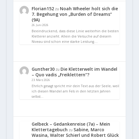
Florian152
Noah Wheeler holt sich die
zu
7. Begehung von „Burden of Dreams“
(9A)
26. Juni 2026
Beeindruckend, dass diese Linie weiterhin die besten
Kletterer anzieht. Allein die Versuche auf diesem
Niveau sind schon eine starke Leistung.…
Gunther30
Die Kletterwelt im Wandel
zu
– Quo vadis „Freiklettern“?
23. März 2026
Ehrlich gesagt spricht mir dein Text aus der Seele, weil
ich diesen Wandel am Fels in den letzten Jahren
selbst…
Gelbeck – Gedankenreise (7a) – Mein
Klettertagebuch
Sabine, Marco
zu
Wasina, Walter Schierl und Robert Glück