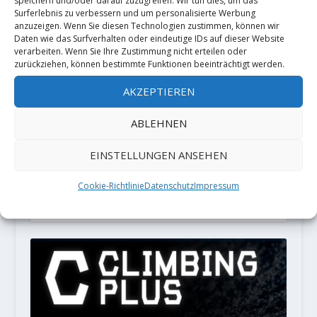
speichern und/oder darauf zuzugreifen. Wir tun dies, um das
Surferlebnis zu verbessern und um personalisierte Werbung
Diese Website verwendet Akismet, um
anzuzeigen. Wenn Sie diesen Technologien zustimmen, können wir
Daten wie das Surfverhalten oder eindeutige IDs auf dieser Website
Spam zu reduzieren.
Erfahre, wie
verarbeiten. Wenn Sie Ihre Zustimmung nicht erteilen oder
zurückziehen, können bestimmte Funktionen beeinträchtigt werden.
deine Kommentardaten verarbeitet
AKZEPTIEREN
werden.
ABLEHNEN
PARTNER
EINSTELLUNGEN ANSEHEN
LOCALIZATION
Cookie-Richtlinie
Datenschutz
Impressum
English (UK)