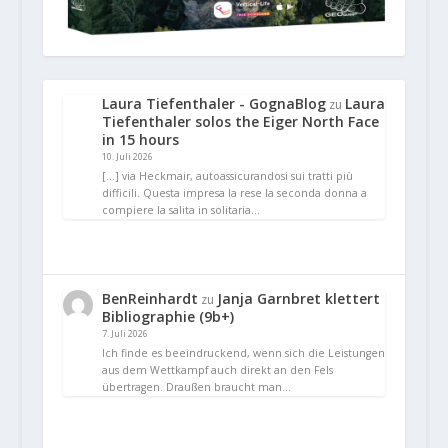
Laura Tiefenthaler - GognaBlog
Laura
zu
Tiefenthaler solos the Eiger North Face
in 15 hours
10. Juli 2026
[…] via Heckmair, autoassicurandosi sui tratti più
difficili. Questa impresa la rese la seconda donna a
compiere la salita in solitaria…
BenReinhardt
Janja Garnbret klettert
zu
Bibliographie (9b+)
7. Juli 2026
Ich finde es beeindruckend, wenn sich die Leistungen
aus dem Wettkampf auch direkt an den Fels
übertragen. Draußen braucht man…