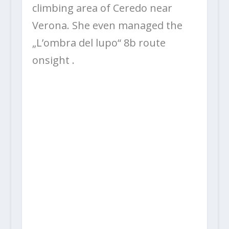
climbing area of ​​Ceredo near
Verona. She even managed the
„L’ombra del lupo“ 8b route
onsight .