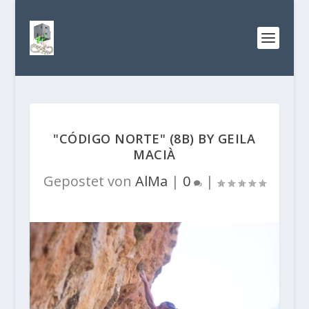
"CÓDIGO NORTE" (8B) BY GEILA
MACIÀ
Gepostet von
AlMa
|
0
|