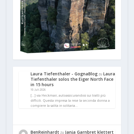
Laura Tiefenthaler - GognaBlog
Laura
zu
Tiefenthaler solos the Eiger North Face
in 15 hours
10. Juli 2026
[…] via Heckmair, autoassicurandosi sui tratti più
difficili. Questa impresa la rese la seconda donna a
compiere la salita in solitaria…
BenReinhardt
Janja Garnbret klettert
zu