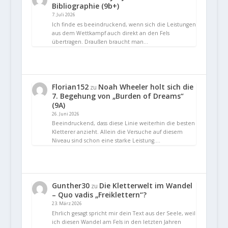
Bibliographie (9b+)
7. Juli 2026
Ich finde es beeindruckend, wenn sich die Leistungen
aus dem Wettkampf auch direkt an den Fels
übertragen. Draußen braucht man…
Florian152
Noah Wheeler holt sich die
zu
7. Begehung von „Burden of Dreams“
(9A)
26. Juni 2026
Beeindruckend, dass diese Linie weiterhin die besten
Kletterer anzieht. Allein die Versuche auf diesem
Niveau sind schon eine starke Leistung.…
Gunther30
Die Kletterwelt im Wandel
zu
– Quo vadis „Freiklettern“?
23. März 2026
Ehrlich gesagt spricht mir dein Text aus der Seele, weil
ich diesen Wandel am Fels in den letzten Jahren