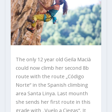
The only 12 year old Geila Macià
could now climb her second 8b
route with the route „Código
Norte“ in the Spanish climbing
area Santa Linya. Last mounth
she sends her first route in this
grade with „Vuelo a Ciegas“.
It