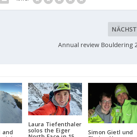
NÄCHST
Annual review Bouldering 
Laura Tiefenthaler
solos the Eiger
l and
Simon Gietl und
North Face in 15