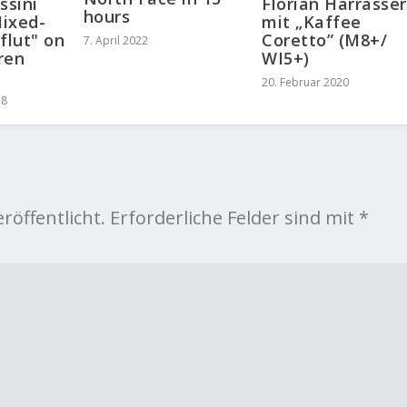
ssini
Florian Harrasser
hours
ixed-
mit „Kaffee
flut" on
Coretto” (M8+/
7. April 2022
ren
WI5+)
20. Februar 2020
18
röffentlicht.
Erforderliche Felder sind mit
*