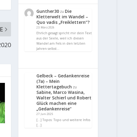
Gunther30
Die
zu
Kletterwelt im Wandel –
Quo vadis „Freiklettern“?
E
23. März 2026
Ehrlich gesagt spricht mir dein Text
aus der Seele, weil ich diesen
2020
Wandel am Fels in den letzten
Jahren selbst…
Gelbeck – Gedankenreise
(7a) – Mein
Klettertagebuch
zu
Sabine, Marco Wasina,
Walter Schierl und Robert
Glück machen eine
„Gedankenreise“
27. Juni 2025
[…] Topos: Topo und weitere Infos
[…]