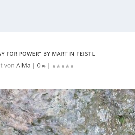
AY FOR POWER" BY MARTIN FEISTL
t von
AlMa
|
0
|