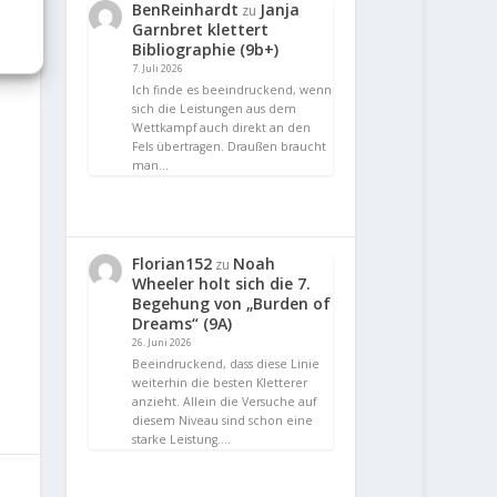
BenReinhardt
Janja
zu
Garnbret klettert
Bibliographie (9b+)
7. Juli 2026
Ich finde es beeindruckend, wenn
sich die Leistungen aus dem
Wettkampf auch direkt an den
Fels übertragen. Draußen braucht
man…
Florian152
Noah
zu
Wheeler holt sich die 7.
Begehung von „Burden of
Dreams“ (9A)
26. Juni 2026
Beeindruckend, dass diese Linie
weiterhin die besten Kletterer
anzieht. Allein die Versuche auf
diesem Niveau sind schon eine
starke Leistung.…