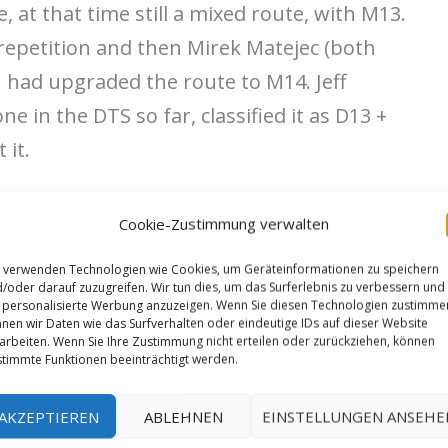
 at that time still a mixed route, with M13.
 repetition and then Mirek Matejec (both
h had upgraded the route to M14. Jeff
e in the DTS so far, classified it as D13 +
 it.
„Pray for power“, which is still known as the
Cookie-Zustimmung verwalten
ermany. First ascended at a really early time in
 verwenden Technologien wie Cookies, um Geräteinformationen zu speichern
lleben
, it has just seen 3 known repeats
/oder darauf zuzugreifen. Wir tun dies, um das Surferlebnis zu verbessern und
personalisierte Werbung anzuzeigen. Wenn Sie diesen Technologien zustimme
ejec
and the only repeat in DTS
nen wir Daten wie das Surfverhalten oder eindeutige IDs auf dieser Website
arbeiten. Wenn Sie Ihre Zustimmung nicht erteilen oder zurückziehen, können
d I replaced 2 old pitons with 2 bolts, made a
timmte Funktionen beeinträchtigt werden.
fig4s.
belayed by
@am_elie_k
, sending „Papis
AKZEPTIEREN
ABLEHNEN
EINSTELLUNGEN ANSEHE
hoto: (c)
Felix Bub