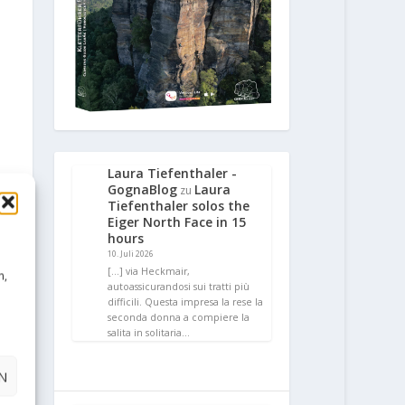
Laura Tiefenthaler -
GognaBlog
Laura
zu
Tiefenthaler solos the
Eiger North Face in 15
hours
10. Juli 2026
[…] via Heckmair,
n,
autoassicurandosi sui tratti più
difficili. Questa impresa la rese la
seconda donna a compiere la
salita in solitaria…
N