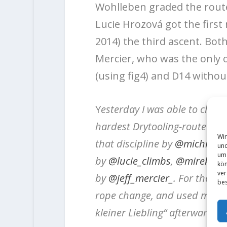
Wohlleben graded the route,
Lucie Hrozová got the first
2014) the third ascent. Bot
Mercier, who was the only on
(using fig4) and D14 without
Y
esterday I was able to climb 
hardest Drytooling-route in G
Wir
that discipline by
@michiwoh
und
um 
by
@lucie_climbs
,
@mirekmat
kön
ver
by
@jeff_mercier_
.
For the sen
bes
rope change, and used many 
kleiner Liebling“ afterwards“
P