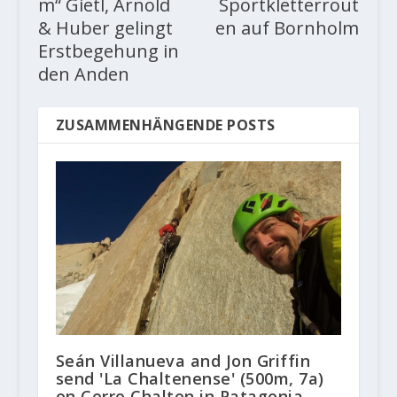
m“ Gietl, Arnold
Sportkletterrout
& Huber gelingt
en auf Bornholm
Erstbegehung in
den Anden
ZUSAMMENHÄNGENDE POSTS
Seán Villanueva and Jon Griffin
send 'La Chaltenense' (500m, 7a)
on Cerro Chalten in Patagonia