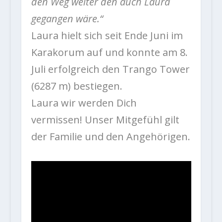
den Weg weiter den auch Laura
gegangen wäre.“
Laura hielt sich seit Ende Juni im
Karakorum auf und konnte am 8.
Juli erfolgreich den Trango Tower
(6287 m) bestiegen.
Laura wir werden Dich
vermissen! Unser Mitgefühl gilt
der Familie und den Angehörigen.