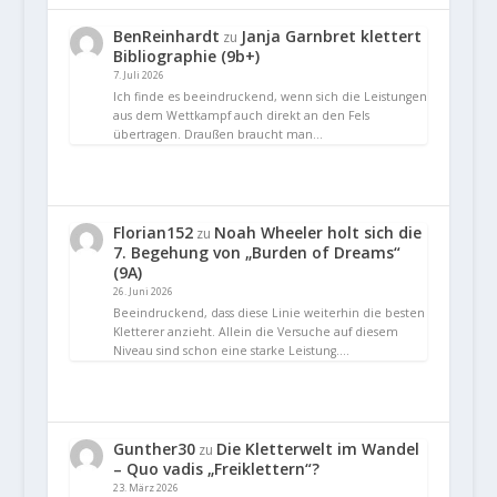
BenReinhardt
Janja Garnbret klettert
zu
Bibliographie (9b+)
7. Juli 2026
Ich finde es beeindruckend, wenn sich die Leistungen
aus dem Wettkampf auch direkt an den Fels
übertragen. Draußen braucht man…
Florian152
Noah Wheeler holt sich die
zu
7. Begehung von „Burden of Dreams“
(9A)
26. Juni 2026
Beeindruckend, dass diese Linie weiterhin die besten
Kletterer anzieht. Allein die Versuche auf diesem
Niveau sind schon eine starke Leistung.…
Gunther30
Die Kletterwelt im Wandel
zu
– Quo vadis „Freiklettern“?
23. März 2026