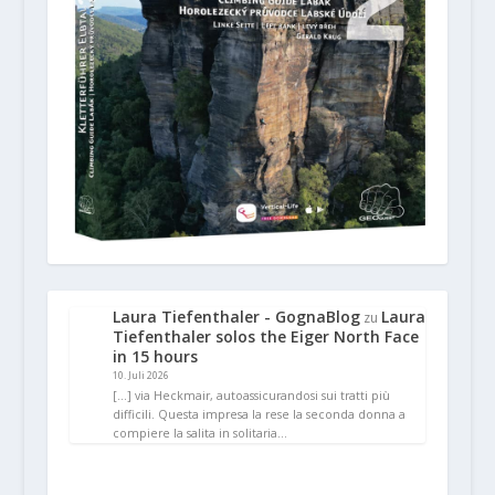
Laura Tiefenthaler - GognaBlog
Laura
zu
Tiefenthaler solos the Eiger North Face
in 15 hours
10. Juli 2026
[…] via Heckmair, autoassicurandosi sui tratti più
difficili. Questa impresa la rese la seconda donna a
compiere la salita in solitaria…