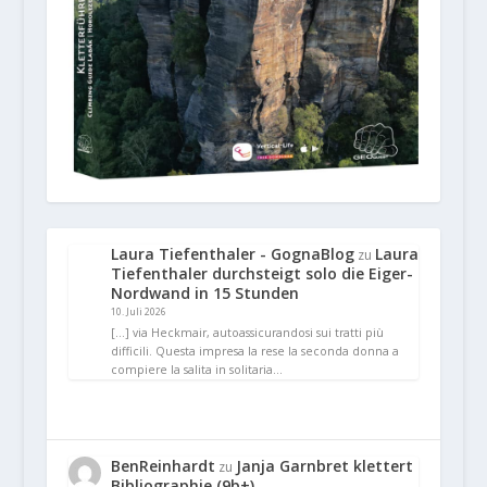
Laura Tiefenthaler - GognaBlog
Laura
zu
Tiefenthaler durchsteigt solo die Eiger-
Nordwand in 15 Stunden
10. Juli 2026
[…] via Heckmair, autoassicurandosi sui tratti più
difficili. Questa impresa la rese la seconda donna a
compiere la salita in solitaria…
BenReinhardt
Janja Garnbret klettert
zu
Bibliographie (9b+)