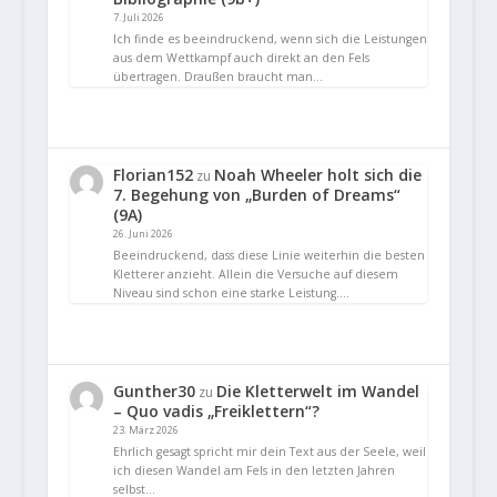
7. Juli 2026
Ich finde es beeindruckend, wenn sich die Leistungen
aus dem Wettkampf auch direkt an den Fels
übertragen. Draußen braucht man…
Florian152
Noah Wheeler holt sich die
zu
7. Begehung von „Burden of Dreams“
(9A)
26. Juni 2026
Beeindruckend, dass diese Linie weiterhin die besten
Kletterer anzieht. Allein die Versuche auf diesem
Niveau sind schon eine starke Leistung.…
Gunther30
Die Kletterwelt im Wandel
zu
– Quo vadis „Freiklettern“?
23. März 2026
Ehrlich gesagt spricht mir dein Text aus der Seele, weil
ich diesen Wandel am Fels in den letzten Jahren
selbst…