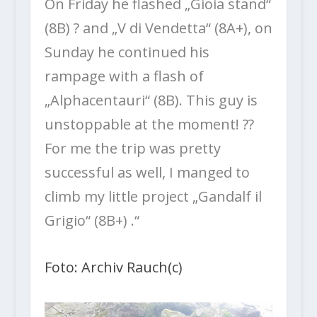
On Friday he flashed „Gioia stand“
(8B) ? and „V di Vendetta“ (8A+), on
Sunday he continued his
rampage with a flash of
„Alphacentauri“ (8B). This guy is
unstoppable at the moment! ??
For me the trip was pretty
successful as well, I manged to
climb my little project „Gandalf il
Grigio“ (8B+) .“
Foto: Archiv Rauch(c)