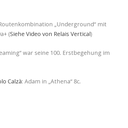
 Routenkombination „Underground“ mit
a+ (
Siehe Video von
Relais Vertical
)
eaming“ war seine 100. Erstbegehung im
lo Calzà
: Adam in „Athena“ 8c.