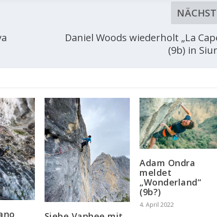
NÄCHST
va
Daniel Woods wiederholt „La Cape
(9b) in Siu
Adam Ondra
meldet
„Wonderland“
(9b?)
4. April 2022
fano
Siebe Vanhee mit