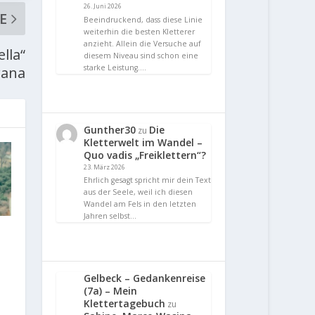
26. Juni 2026
E
Beeindruckend, dass diese Linie
weiterhin die besten Kletterer
anzieht. Allein die Versuche auf
lla“
diesem Niveau sind schon eine
starke Leistung.…
rana
Gunther30
Die
zu
Kletterwelt im Wandel –
Quo vadis „Freiklettern“?
23. März 2026
Ehrlich gesagt spricht mir dein Text
aus der Seele, weil ich diesen
Wandel am Fels in den letzten
Jahren selbst…
Gelbeck – Gedankenreise
(7a) – Mein
Klettertagebuch
zu