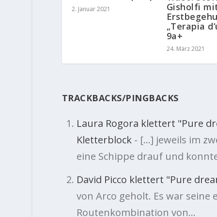
Gisholfi mi
2. Januar 2021
Erstbegeh
„Terapia d’
9a+
24. März 2021
TRACKBACKS/PINGBACKS
Laura Rogora klettert "Pure dr
Kletterblock
- […] jeweils im z
eine Schippe drauf und konn
David Picco klettert "Pure drea
von Arco geholt. Es war seine
Routenkombination von…