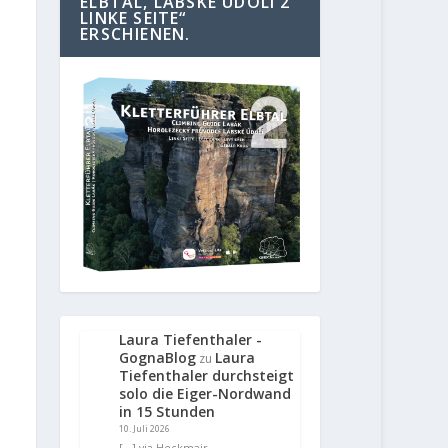
ELBTAL, LABSKE UDOLI 2
LINKE SEITE“
ERSCHIENEN.
Laura Tiefenthaler -
GognaBlog
Laura
zu
Tiefenthaler durchsteigt
solo die Eiger-Nordwand
in 15 Stunden
10. Juli 2026