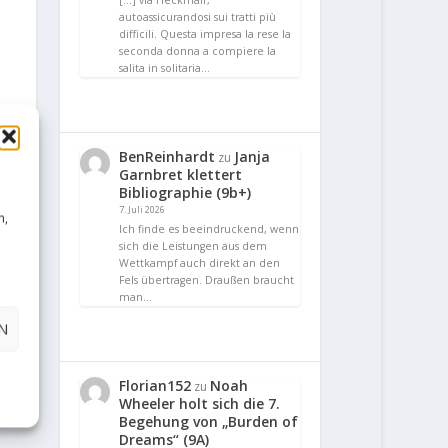
[…] via Heckmair,
autoassicurandosi sui tratti più
difficili. Questa impresa la rese la
seconda donna a compiere la
salita in solitaria…
BenReinhardt
Janja
zu
Garnbret klettert
Bibliographie (9b+)
7. Juli 2026
n,
Ich finde es beeindruckend, wenn
sich die Leistungen aus dem
Wettkampf auch direkt an den
Fels übertragen. Draußen braucht
man…
N
Florian152
Noah
zu
Wheeler holt sich die 7.
Begehung von „Burden of
Dreams“ (9A)