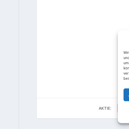
Wir
und
um 
kön
ver
bes
AKTIE: