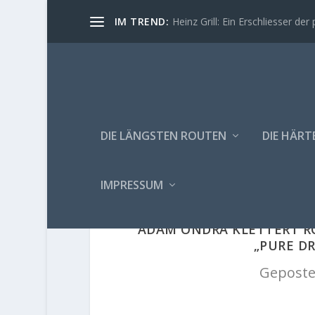
IM TREND:
Heinz Grill: Ein Erschliesser der 
DIE LÄNGSTEN ROUTEN
DIE HÄRT
IMPRESSUM
ADAM ONDRA KLETTERT 
„PURE D
Geposte