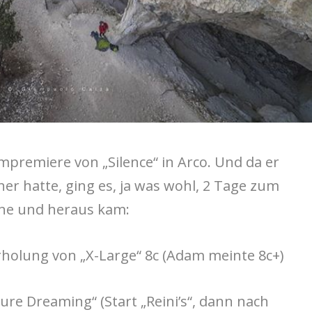
mpremiere von „Silence“ in Arco. Und da er
er hatte, ging es, ja was wohl, 2 Tage zum
one und heraus kam:
rholung von „X-Large“ 8c (Adam meinte 8c+)
re Dreaming“ (Start „Reini’s“, dann nach