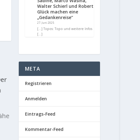
Sabine, Marco Wasina,
Walter Schierl und Robert
Glück machen eine
„Gedankenreise“
27. Juni 2025
[…] Topos: Topo und weitere Infos
[…]
META
Der
Registrieren
h
Anmelden
Eintrags-Feed
Nähe
Kommentar-Feed