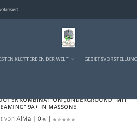
polarisiert
ESTEN KLETTEREIEN DER WELT
GEBIETSVORSTELLUN
ROUTENKOMBINATION „UNDERGROUND“ MIT
REAMING“ 9A+ IN MASSONE
t von
AlMa
|
0
|