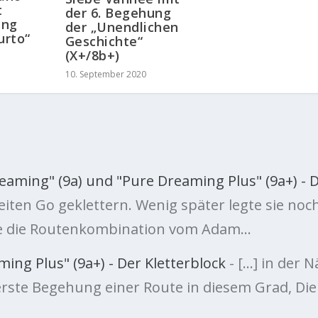
t
der 6. Begehung
ung
der „Unendlichen
urto“
Geschichte“
(X+/8b+)
10. September 2020
eaming" (9a) und "Pure Dreaming Plus" (9a+) - 
weiten Go geklettern. Wenig später legte sie noc
te die Routenkombination vom Adam…
ming Plus" (9a+) - Der Kletterblock
- […] in der 
 erste Begehung einer Route in diesem Grad, Die