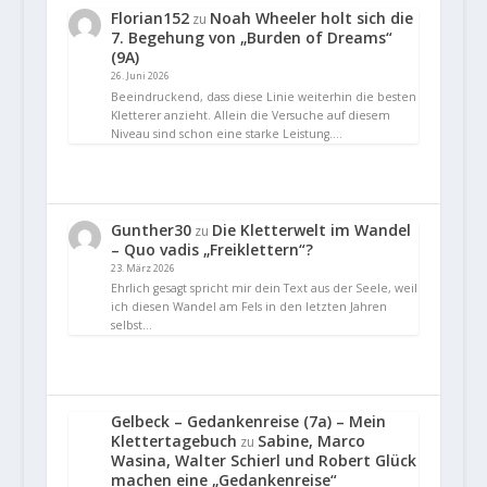
Florian152
Noah Wheeler holt sich die
zu
7. Begehung von „Burden of Dreams“
(9A)
26. Juni 2026
Beeindruckend, dass diese Linie weiterhin die besten
Kletterer anzieht. Allein die Versuche auf diesem
Niveau sind schon eine starke Leistung.…
Gunther30
Die Kletterwelt im Wandel
zu
– Quo vadis „Freiklettern“?
23. März 2026
Ehrlich gesagt spricht mir dein Text aus der Seele, weil
ich diesen Wandel am Fels in den letzten Jahren
selbst…
Gelbeck – Gedankenreise (7a) – Mein
Klettertagebuch
Sabine, Marco
zu
Wasina, Walter Schierl und Robert Glück
machen eine „Gedankenreise“