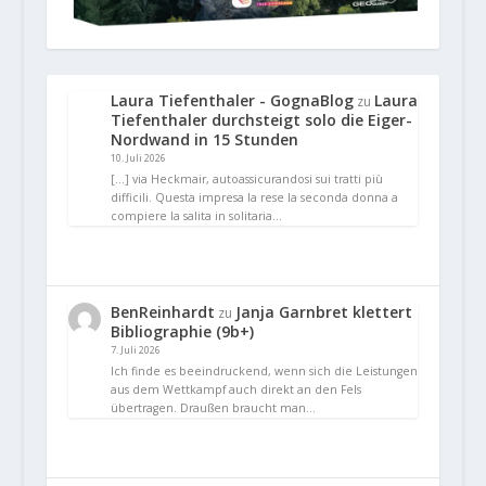
Laura Tiefenthaler - GognaBlog
Laura
zu
Tiefenthaler durchsteigt solo die Eiger-
Nordwand in 15 Stunden
10. Juli 2026
[…] via Heckmair, autoassicurandosi sui tratti più
difficili. Questa impresa la rese la seconda donna a
compiere la salita in solitaria…
BenReinhardt
Janja Garnbret klettert
zu
Bibliographie (9b+)
7. Juli 2026
Ich finde es beeindruckend, wenn sich die Leistungen
aus dem Wettkampf auch direkt an den Fels
übertragen. Draußen braucht man…