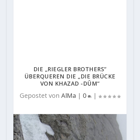
DIE „RIEGLER BROTHERS“
ÜBERQUEREN DIE „DIE BRÜCKE
VON KHAZAD -DÛM“
Gepostet von
AlMa
|
0
|