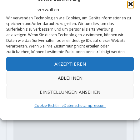
verwalten
Sicherheitswarnung: Maillon
Wir verwenden Technologien wie Cookies, um Geräteinformationen zu
Rapide von Peguet
speichern und/oder darauf zuzugreifen. Wir tun dies, um das
13. April 2021
Surferlebnis zu verbessern und um personalisierte Werbung
anzuzeigen. Wenn Sie diesen Technologien zustimmen, können wir
Daten wie das Surfverhalten oder eindeutige IDs auf dieser Website
verarbeiten. Wenn Sie Ihre Zustimmung nicht erteilen oder
zurückziehen, können bestimmte Funktionen beeinträchtigt werden.
HINTERLASSE EINE ANTWORT
AKZEPTIEREN
Deine E-Mail-Adresse wird nicht
veröffentlicht.
Erforderliche Felder
ABLEHNEN
sind mit
*
markiert
EINSTELLUNGEN ANSEHEN
Cookie-Richtlinie
Datenschutz
Impressum