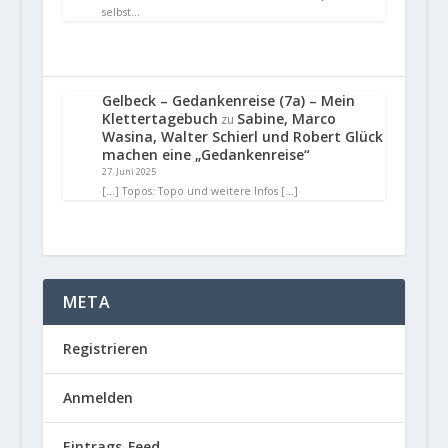
selbst…
Gelbeck – Gedankenreise (7a) – Mein
Klettertagebuch
Sabine, Marco
zu
Wasina, Walter Schierl und Robert Glück
machen eine „Gedankenreise“
27. Juni 2025
[…] Topos: Topo und weitere Infos […]
META
Registrieren
Anmelden
Eintrags-Feed