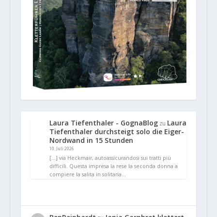
Laura Tiefenthaler - GognaBlog
Laura
zu
Tiefenthaler durchsteigt solo die Eiger-
Nordwand in 15 Stunden
10. Juli 2026
[…] via Heckmair, autoassicurandosi sui tratti più
difficili. Questa impresa la rese la seconda donna a
compiere la salita in solitaria…