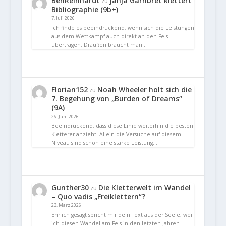
BenReinhardt
Janja Garnbret klettert
zu
Bibliographie (9b+)
7. Juli 2026
Ich finde es beeindruckend, wenn sich die Leistungen
aus dem Wettkampf auch direkt an den Fels
übertragen. Draußen braucht man…
Florian152
Noah Wheeler holt sich die
zu
7. Begehung von „Burden of Dreams“
(9A)
26. Juni 2026
Beeindruckend, dass diese Linie weiterhin die besten
Kletterer anzieht. Allein die Versuche auf diesem
Niveau sind schon eine starke Leistung.…
Gunther30
Die Kletterwelt im Wandel
zu
– Quo vadis „Freiklettern“?
23. März 2026
Ehrlich gesagt spricht mir dein Text aus der Seele, weil
ich diesen Wandel am Fels in den letzten Jahren