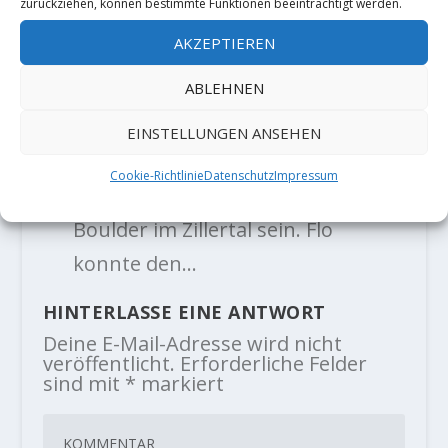
zurückziehen, können bestimmte Funktionen beeinträchtigt werden.
seines bisher […]
AKZEPTIEREN
Video: Michael Piccolruaz holt sich
ABLEHNEN
die 5. Begehung von "Sierra
Madre" (8C) - Der Kletterblock
- […]
EINSTELLUNGEN ANSEHEN
eingestuft, gilt der Boulder nun als
Cookie-Richtlinie
Datenschutz
Impressum
solide 8C und dürfte der schwerste
Boulder im Zillertal sein. Flo
konnte den…
HINTERLASSE EINE ANTWORT
Deine E-Mail-Adresse wird nicht
veröffentlicht.
Erforderliche Felder
sind mit
*
markiert