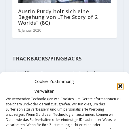
Austin Purdy holt sich eine
Begehung von „The Story of 2
Worlds“ (8C)
8. Januar 2020
TRACKBACKS/PINGBACKS
Alfons Dornauer wiederholt
Cookie-Zustimmung
„Sierra Madre“ Fb8c in Zillertal –
verwalten
Der Kletterblock
- […] seiner
Wir verwenden Technologien wie Cookies, um Geräteinformationen zu
Begehung, wir berichteten, tat
speichern und/oder darauf zuzugreifen. Wir tun dies, um das
Surferlebnis zu verbessern und um personalisierte Werbung
sich Florian „Flo“ Schmalzl noch
anzuzeigen. Wenn Sie diesen Technologien zustimmen, können wir
Daten wie das Surfverhalten oder eindeutige IDs auf dieser Website
etwas schwer mit der Bewertung
verarbeiten. Wenn Sie Ihre Zustimmung nicht erteilen oder