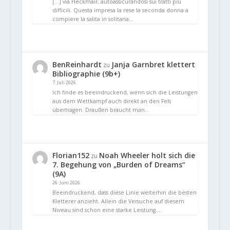
[…] via Heckmair, autoassicurandosi sui tratti più
difficili. Questa impresa la rese la seconda donna a
compiere la salita in solitaria…
BenReinhardt
Janja Garnbret klettert
zu
Bibliographie (9b+)
7. Juli 2026
Ich finde es beeindruckend, wenn sich die Leistungen
aus dem Wettkampf auch direkt an den Fels
übertragen. Draußen braucht man…
Florian152
Noah Wheeler holt sich die
zu
7. Begehung von „Burden of Dreams“
(9A)
26. Juni 2026
Beeindruckend, dass diese Linie weiterhin die besten
Kletterer anzieht. Allein die Versuche auf diesem
Niveau sind schon eine starke Leistung.…