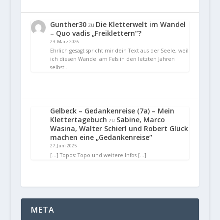
Gunther30
Die Kletterwelt im Wandel
zu
– Quo vadis „Freiklettern“?
23. März 2026
Ehrlich gesagt spricht mir dein Text aus der Seele, weil
ich diesen Wandel am Fels in den letzten Jahren
selbst…
Gelbeck – Gedankenreise (7a) – Mein
Klettertagebuch
Sabine, Marco
zu
Wasina, Walter Schierl und Robert Glück
machen eine „Gedankenreise“
27. Juni 2025
[…] Topos: Topo und weitere Infos […]
META