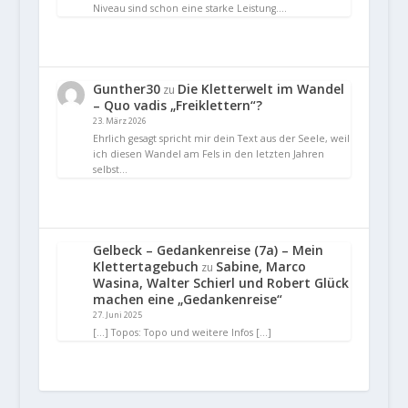
Niveau sind schon eine starke Leistung.…
Gunther30
Die Kletterwelt im Wandel
zu
– Quo vadis „Freiklettern“?
23. März 2026
Ehrlich gesagt spricht mir dein Text aus der Seele, weil
ich diesen Wandel am Fels in den letzten Jahren
selbst…
Gelbeck – Gedankenreise (7a) – Mein
Klettertagebuch
Sabine, Marco
zu
Wasina, Walter Schierl und Robert Glück
machen eine „Gedankenreise“
27. Juni 2025
[…] Topos: Topo und weitere Infos […]