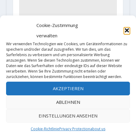
Cookie-Zustimmung
verwalten
Wir verwenden Technologien wie Cookies, um Geräteinformationen zu
speichern und/oder darauf zuzugreifen. Wir tun dies, um das
Surferlebnis zu verbessern und um personalisierte Werbung
anzuzeigen. Wenn Sie diesen Technologien zustimmen, können wir
Cathy Wagner wiederholt
Daten wie das Surfverhalten oder eindeutige IDs auf dieser Website
„Padrina“ 8a+ in Capçanes
verarbeiten. Wenn Sie Ihre Zustimmung nicht erteilen oder
zurückziehen, können bestimmte Funktionen beeinträchtigt werden.
13. Mai 2019
AKZEPTIEREN
ABLEHNEN
HINTERLASSE EINE ANTWORT
EINSTELLUNGEN ANSEHEN
Deine E-Mail-Adresse wird nicht
veröffentlicht.
Erforderliche Felder
Cookie-Richtlinie
Privacy Protection
about us
sind mit
*
markiert