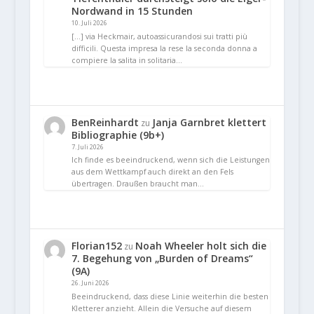
Nordwand in 15 Stunden
10. Juli 2026
[…] via Heckmair, autoassicurandosi sui tratti più
difficili. Questa impresa la rese la seconda donna a
compiere la salita in solitaria…
BenReinhardt
Janja Garnbret klettert
zu
Bibliographie (9b+)
7. Juli 2026
Ich finde es beeindruckend, wenn sich die Leistungen
aus dem Wettkampf auch direkt an den Fels
übertragen. Draußen braucht man…
Florian152
Noah Wheeler holt sich die
zu
7. Begehung von „Burden of Dreams“
(9A)
26. Juni 2026
Beeindruckend, dass diese Linie weiterhin die besten
Kletterer anzieht. Allein die Versuche auf diesem