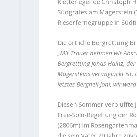
Kletterlegende Christoph H
Südgrates am Magerstein (3
Rieserfernegruppe in Süd
Die örtliche Bergrettung Br
„Mit Trauer nehmen wir Absc
Bergrettung Jonas Hainz, der
Magersteins verunglückt ist. 
letztes Bergheil Joni, wir we
Diesen Sommer verblüffte J
Free-Solo-Begehung der Rou
(2806m) im Rosengartenmass
die sein Vater 20 Jahre zuv