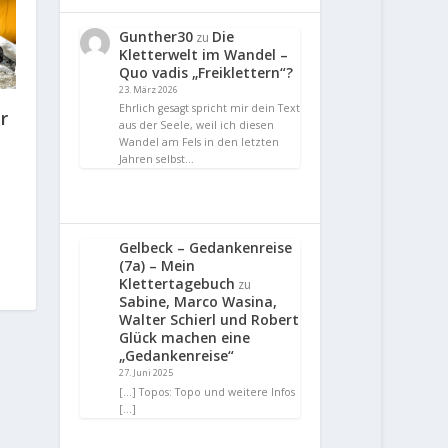
Gunther30
Die
zu
Kletterwelt im Wandel –
Quo vadis „Freiklettern“?
23. März 2026
Ehrlich gesagt spricht mir dein Text
r
aus der Seele, weil ich diesen
Wandel am Fels in den letzten
Jahren selbst…
Gelbeck – Gedankenreise
(7a) – Mein
Klettertagebuch
zu
Sabine, Marco Wasina,
Walter Schierl und Robert
Glück machen eine
„Gedankenreise“
27. Juni 2025
[…] Topos: Topo und weitere Infos
[…]