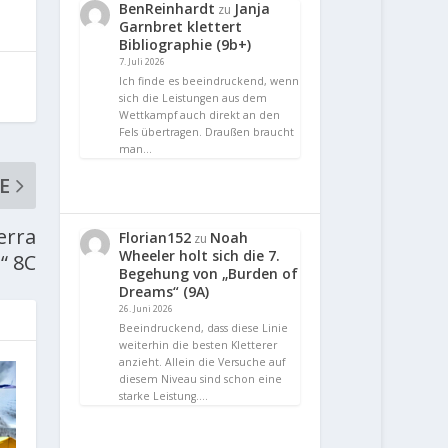
BenReinhardt
Janja
zu
Garnbret klettert
Bibliographie (9b+)
7. Juli 2026
Ich finde es beeindruckend, wenn
sich die Leistungen aus dem
Wettkampf auch direkt an den
Fels übertragen. Draußen braucht
man…
E
erra
Florian152
Noah
zu
Wheeler holt sich die 7.
“ 8C
Begehung von „Burden of
Dreams“ (9A)
26. Juni 2026
Beeindruckend, dass diese Linie
weiterhin die besten Kletterer
anzieht. Allein die Versuche auf
diesem Niveau sind schon eine
starke Leistung.…