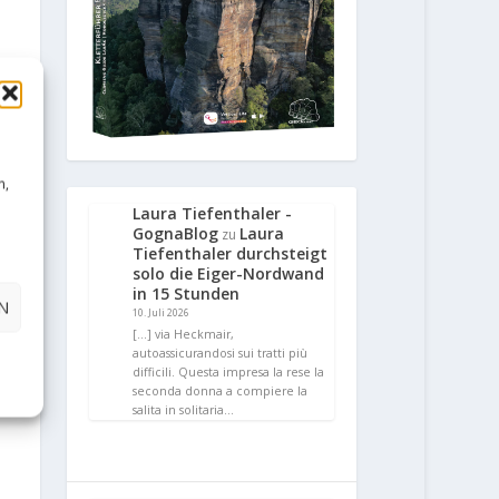
n,
Laura Tiefenthaler -
GognaBlog
Laura
zu
Tiefenthaler durchsteigt
solo die Eiger-Nordwand
in 15 Stunden
N
10. Juli 2026
[…] via Heckmair,
autoassicurandosi sui tratti più
difficili. Questa impresa la rese la
seconda donna a compiere la
salita in solitaria…