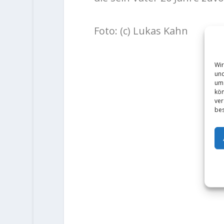
Foto: (c) Lukas Kahn
Wir
und
um 
kön
ver
bes