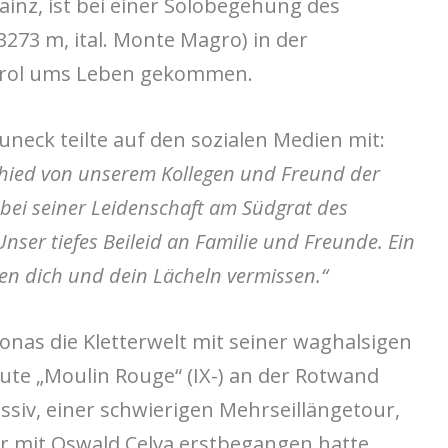
ainz, ist bei einer Solobegehung des
273 m, ital. Monte Magro) in der
tirol ums Leben gekommen.
uneck teilte auf den sozialen Medien mit:
hied von unserem Kollegen und Freund der
 bei seiner Leidenschaft am Südgrat des
Unser tiefes Beileid an Familie und Freunde. Ein
rden dich und dein Lächeln vermissen.“
onas die Kletterwelt mit seiner waghalsigen
te „Moulin Rouge“ (IX-) an der Rotwand
iv, einer schwierigen Mehrseillängetour,
or mit Oswald Celva erstbegangen hatte.