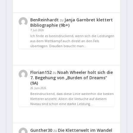
BenReinhardt
Janja Garnbret klettert
zu
Bibliographie (9b+)
7. Juli 2026
Ich finde es beeindruckend, wenn sich die Leistungen
aus dem Wettkampf auch direkt an den Fels
übertragen. Draußen braucht man…
Florian152
Noah Wheeler holt sich die
zu
7. Begehung von „Burden of Dreams“
(9A)
26. Juni 2026
Beeindruckend, dass diese Linie weiterhin die besten
Kletterer anzieht. Allein die Versuche auf diesem
Niveau sind schon eine starke Leistung.…
Gunther30
Die Kletterwelt im Wandel
zu