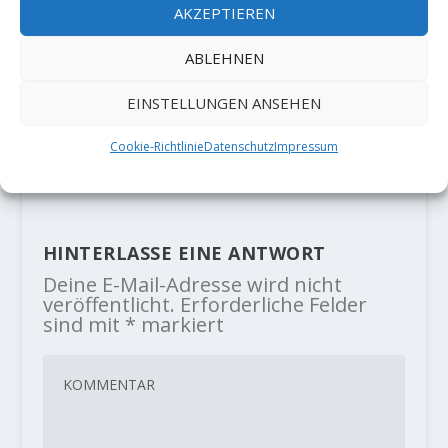
AKZEPTIEREN
ABLEHNEN
EINSTELLUNGEN ANSEHEN
Matt Fultz meldet „The Game“
(8C)
Cookie-Richtlinie
Datenschutz
Impressum
23. Januar 2020
HINTERLASSE EINE ANTWORT
Deine E-Mail-Adresse wird nicht
veröffentlicht.
Erforderliche Felder
sind mit
*
markiert