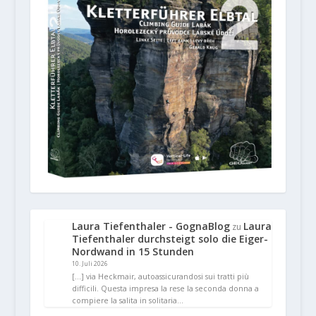
Laura Tiefenthaler - GognaBlog
Laura
zu
Tiefenthaler durchsteigt solo die Eiger-
Nordwand in 15 Stunden
10. Juli 2026
[…] via Heckmair, autoassicurandosi sui tratti più
difficili. Questa impresa la rese la seconda donna a
compiere la salita in solitaria…