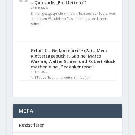
– Quo vadis „Freiklettern“?
23. März 2026
Ehrlich gesagt spricht mir dein Text aus der Seele, weil
ich diesen Wandel am Fels in den letzten Jahren
selbst…
Gelbeck – Gedankenreise (7a) – Mein
Klettertagebuch
Sabine, Marco
zu
Wasina, Walter Schierl und Robert Glück
machen eine „Gedankenreise“
27. Juni 2025
[…] Topos: Topo und weitere Infos […]
META
Registrieren