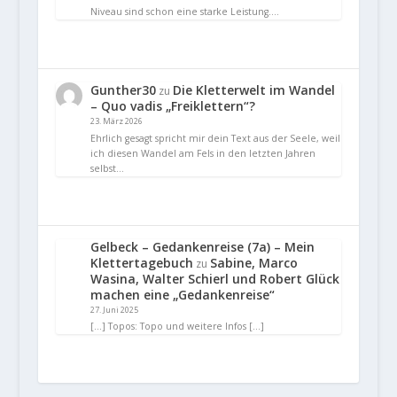
Niveau sind schon eine starke Leistung.…
Gunther30
Die Kletterwelt im Wandel
zu
– Quo vadis „Freiklettern“?
23. März 2026
Ehrlich gesagt spricht mir dein Text aus der Seele, weil
ich diesen Wandel am Fels in den letzten Jahren
selbst…
Gelbeck – Gedankenreise (7a) – Mein
Klettertagebuch
Sabine, Marco
zu
Wasina, Walter Schierl und Robert Glück
machen eine „Gedankenreise“
27. Juni 2025
[…] Topos: Topo und weitere Infos […]