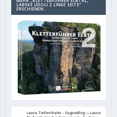
MEHR „KLETTERFÜHRER ELBTAL,
LABSKE UDOLI 2 LINKE SEITE“
ERSCHIENEN.
Laura Tiefenthaler - GognaBlog
Laura
zu