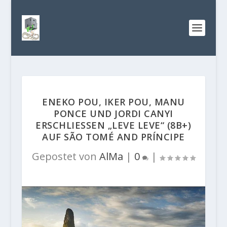
ENEKO POU, IKER POU, MANU
PONCE UND JORDI CANYI
ERSCHLIESSEN „LEVE LEVE“ (8B+) A
UF SÃO TOMÉ AND PRÍNCIPE
Gepostet von
AlMa
|
0
|