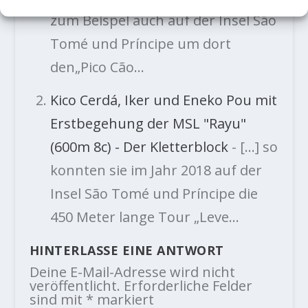
zum Beispel auch auf der Insel São
Tomé und Príncipe um dort
den„Pico Cão…
Kico Cerdá, Iker und Eneko Pou mit
Erstbegehung der MSL "Rayu"
(600m 8c) - Der Kletterblock
- […] so
konnten sie im Jahr 2018 auf der
Insel São Tomé und Príncipe die
450 Meter lange Tour „Leve…
HINTERLASSE EINE ANTWORT
Deine E-Mail-Adresse wird nicht
veröffentlicht.
Erforderliche Felder
sind mit
*
markiert