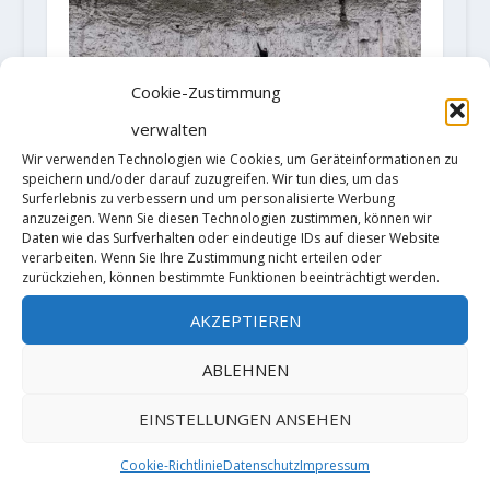
Cookie-Zustimmung
verwalten
Toby Roberts und Josh Ibbertson
Wir verwenden Technologien wie Cookies, um Geräteinformationen zu
klettert „Rainshadow“ (9a)
speichern und/oder darauf zuzugreifen. Wir tun dies, um das
Surferlebnis zu verbessern und um personalisierte Werbung
12. Dezember 2020
anzuzeigen. Wenn Sie diesen Technologien zustimmen, können wir
Daten wie das Surfverhalten oder eindeutige IDs auf dieser Website
verarbeiten. Wenn Sie Ihre Zustimmung nicht erteilen oder
zurückziehen, können bestimmte Funktionen beeinträchtigt werden.
TRACKBACKS/PINGBACKS
AKZEPTIEREN
ABLEHNEN
Iker Pou meldet „La Nave de los
Locos“ (9a) oder Zwanzig Jahre der
EINSTELLUNGEN ANSEHEN
Neunte Grad – Der Kletterblock
-
Cookie-Richtlinie
Datenschutz
Impressum
[…] im Karakorum. So waren sie