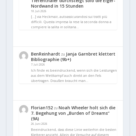
Tiefenthaler durchsteigt solo die Eiger-
Nordwand in 15 Stunden
10. Juli 2026
[…] via Heckmair, autoassicurandosi sui tratti più
difficili. Questa impresa la rese la seconda donna a
compiere la salita in solitaria…
BenReinhardt
Janja Garnbret klettert
zu
Bibliographie (9b+)
7. Juli 2026
Ich finde es beeindruckend, wenn sich die Leistungen
aus dem Wettkampf auch direkt an den Fels
übertragen. Draußen braucht man…
Florian152
Noah Wheeler holt sich die
zu
7. Begehung von „Burden of Dreams“
(9A)
26. Juni 2026
Beeindruckend, dass diese Linie weiterhin die besten
Kletterer anzieht. Allein die Versuche auf diesem