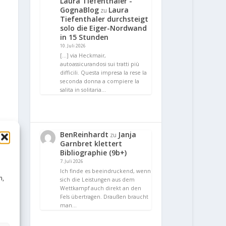
Laura Tiefenthaler -
GognaBlog
Laura
zu
Tiefenthaler durchsteigt
solo die Eiger-Nordwand
in 15 Stunden
10. Juli 2026
[…] via Heckmair,
autoassicurandosi sui tratti più
difficili. Questa impresa la rese la
seconda donna a compiere la
salita in solitaria…
BenReinhardt
Janja
zu
Garnbret klettert
Bibliographie (9b+)
7. Juli 2026
Ich finde es beeindruckend, wenn
n,
sich die Leistungen aus dem
Wettkampf auch direkt an den
Fels übertragen. Draußen braucht
man…