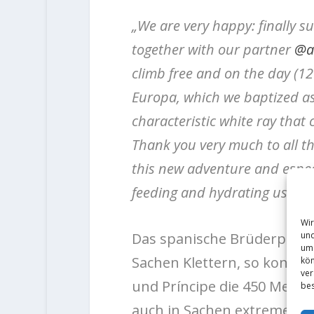
„We are very happy: finally s
together with our partner
@a
climb free and on the day (12 
Europa, which we baptized as 
characteristic white ray that 
Thank you very much to all t
this new adventure and especi
feeding and hydrating us so w
Wir
und
Das spanische Brüderpaar E
um 
Sachen Klettern, so konnten
kön
ver
und Príncipe die 450 Meter 
bes
auch in Sachen extremes Spo