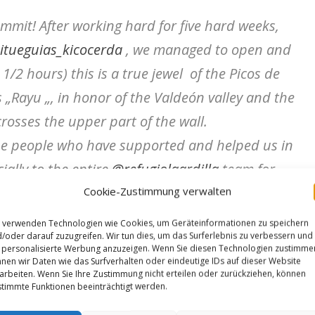
ummit! After working hard for five hard weeks,
itueguias_kicocerda
, we managed to open and
1/2 hours) this is a true jewel of the Picos de
„Rayu „, in honor of the Valdeón valley and the
crosses the upper part of the wall.
he people who have supported and helped us in
ally to the entire
@refugiolaardilla
team for
ell.“
Cookie-Zustimmung verwalten
 verwenden Technologien wie Cookies, um Geräteinformationen zu speichern
/oder darauf zuzugreifen. Wir tun dies, um das Surferlebnis zu verbessern und
neko und Iker Pou sind Weltreisende in
personalisierte Werbung anzuzeigen. Wenn Sie diesen Technologien zustimme
 sie im Jahr 2018 auf der Insel São Tomé
nen wir Daten wie das Surfverhalten oder eindeutige IDs auf dieser Website
arbeiten. Wenn Sie Ihre Zustimmung nicht erteilen oder zurückziehen, können
lange Tour „
Leve Leve
“ (8b+) klettern. Aber
timmte Funktionen beeinträchtigt werden.
rtklettern sind sie noch fit. So konnte der