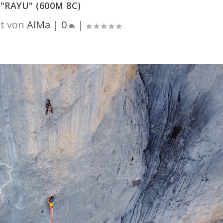
"RAYU" (600M 8C)
t von
AlMa
|
0
|