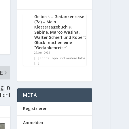
Gelbeck – Gedankenreise
(7a) – Mein
Klettertagebuch
zu
Sabine, Marco Wasina,
Walter Schierl und Robert
Glück machen eine
"Gedankenreise"
27. Juni 2025
[…] Topos: Topo und weitere Infos
[…]
E
g in
ich!
META
Registrieren
Anmelden