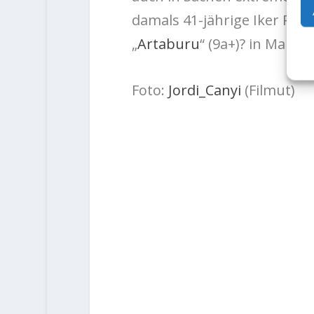
damals 41-jährige Iker Pou
„
Artaburu
“ (9a+)? in Marga
Foto:
Jordi_Canyi
(Filmut)