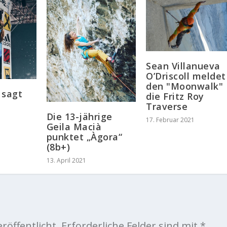
Sean Villanueva
O’Driscoll meldet
den "Moonwalk"
 sagt
die Fritz Roy
Traverse
Die 13-jährige
17. Februar 2021
Geila Macià
punktet „Àgora“
(8b+)
13. April 2021
röffentlicht.
Erforderliche Felder sind mit
*