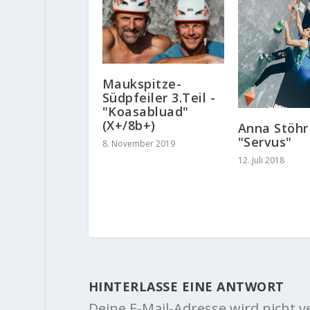
Maukspitze-
Südpfeiler 3.Teil -
"Koasabluad"
(X+/8b+)
Anna Stöhr
"Servus"
8. November 2019
12. Juli 2018
HINTERLASSE EINE ANTWORT
Deine E-Mail-Adresse wird nicht ve