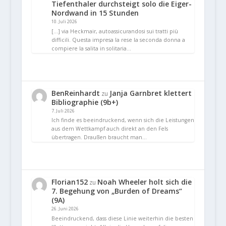
Tiefenthaler durchsteigt solo die Eiger-
Nordwand in 15 Stunden
10. Juli 2026
[…] via Heckmair, autoassicurandosi sui tratti più
difficili. Questa impresa la rese la seconda donna a
compiere la salita in solitaria…
BenReinhardt
Janja Garnbret klettert
zu
Bibliographie (9b+)
7. Juli 2026
Ich finde es beeindruckend, wenn sich die Leistungen
aus dem Wettkampf auch direkt an den Fels
übertragen. Draußen braucht man…
Florian152
Noah Wheeler holt sich die
zu
7. Begehung von „Burden of Dreams“
(9A)
26. Juni 2026
Beeindruckend, dass diese Linie weiterhin die besten