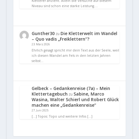
Kletterer anzieht. Allein die Versuche auf diesem
Niveau sind schon eine starke Leistung.…
Gunther30
Die Kletterwelt im Wandel
zu
– Quo vadis „Freiklettern“?
23. März 2026
Ehrlich gesagt spricht mir dein Text aus der Seele, weil
ich diesen Wandel am Fels in den letzten Jahren
selbst…
Gelbeck – Gedankenreise (7a) – Mein
Klettertagebuch
Sabine, Marco
zu
Wasina, Walter Schierl und Robert Glück
machen eine „Gedankenreise“
27. Juni 2025
[…] Topos: Topo und weitere Infos […]