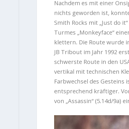
Nachdem es mit einer Onsi
nichts geworden ist, konn
Smith Rocks mit „Just do it
Turmes „Monkeyface“ einen a
klettern. Die Route wurde 
JB Tribout im Jahr 1992 ers
schwerste Route in den USA
vertikal mit technischen Kl
Farbwechsel des Gesteins 
entsprechend kräftiger. V
von „Assassin“ (5.14d/9a) e