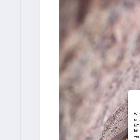
Wir
und
um 
kön
ver