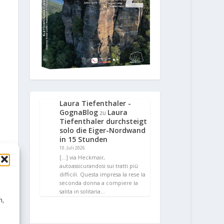
Laura Tiefenthaler -
GognaBlog
Laura
zu
Tiefenthaler durchsteigt
solo die Eiger-Nordwand
in 15 Stunden
10. Juli 2026
[…] via Heckmair,
autoassicurandosi sui tratti più
difficili. Questa impresa la rese la
seconda donna a compiere la
salita in solitaria…
n,