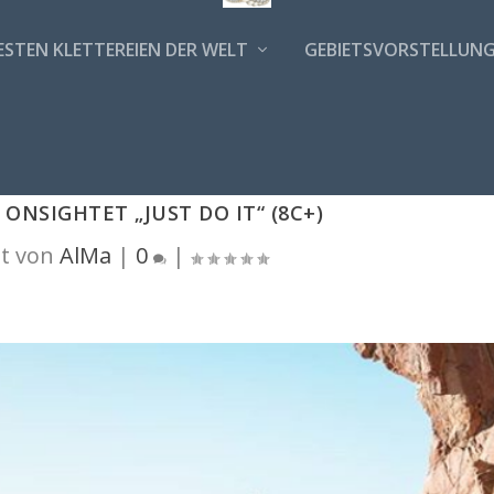
ESTEN KLETTEREIEN DER WELT
GEBIETSVORSTELLUN
ONSIGHTET „JUST DO IT“ (8C+)
t von
AlMa
|
0
|