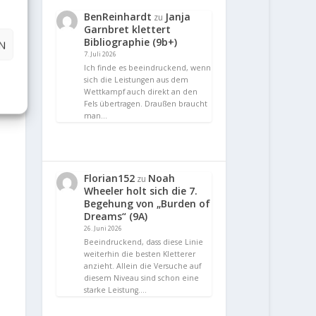
BenReinhardt
Janja
zu
Garnbret klettert
Bibliographie (9b+)
N
7. Juli 2026
Ich finde es beeindruckend, wenn
sich die Leistungen aus dem
Wettkampf auch direkt an den
Fels übertragen. Draußen braucht
man…
Florian152
Noah
zu
Wheeler holt sich die 7.
Begehung von „Burden of
Dreams“ (9A)
26. Juni 2026
Beeindruckend, dass diese Linie
weiterhin die besten Kletterer
anzieht. Allein die Versuche auf
diesem Niveau sind schon eine
starke Leistung.…