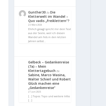
Gunther30
Die
zu
Kletterwelt im Wandel –
Quo vadis „Freiklettern“?
23. März 2026
Ehrlich gesagt spricht mir dein Text
aus der Seele, weil ich diesen
Wandel am Fels in den letzten
Jahren selbst…
Gelbeck – Gedankenreise
(7a) – Mein
Klettertagebuch
zu
Sabine, Marco Wasina,
Walter Schierl und Robert
Glück machen eine
„Gedankenreise“
27. Juni 2025
[…] Topos: Topo und weitere Infos
[…]