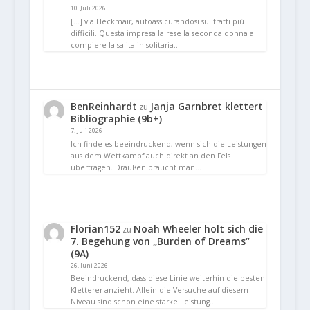
10. Juli 2026
[…] via Heckmair, autoassicurandosi sui tratti più
difficili. Questa impresa la rese la seconda donna a
compiere la salita in solitaria…
BenReinhardt
Janja Garnbret klettert
zu
Bibliographie (9b+)
7. Juli 2026
Ich finde es beeindruckend, wenn sich die Leistungen
aus dem Wettkampf auch direkt an den Fels
übertragen. Draußen braucht man…
Florian152
Noah Wheeler holt sich die
zu
7. Begehung von „Burden of Dreams“
(9A)
26. Juni 2026
Beeindruckend, dass diese Linie weiterhin die besten
Kletterer anzieht. Allein die Versuche auf diesem
Niveau sind schon eine starke Leistung.…