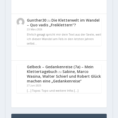
Gunther30
Die Kletterwelt im Wandel
zu
– Quo vadis „Freiklettern“?
23. März 2026
Ehrlich gesagt spricht mir dein Text aus der Seele, weil
ich diesen Wandel am Fels in den letzten Jahren
selbst…
Gelbeck – Gedankenreise (7a) – Mein
Klettertagebuch
Sabine, Marco
zu
Wasina, Walter Schierl und Robert Glück
machen eine „Gedankenreise“
27. Juni 2025
[…] Topos: Topo und weitere Infos […]