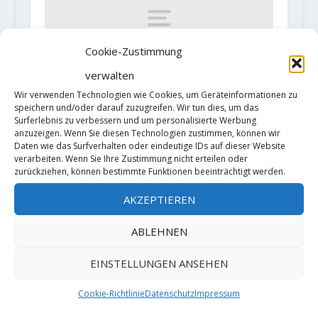
Cookie-Zustimmung
verwalten
Wir verwenden Technologien wie Cookies, um Geräteinformationen zu
speichern und/oder darauf zuzugreifen. Wir tun dies, um das
Michael „Mich“ Kemeter klettert
Surferlebnis zu verbessern und um personalisierte Werbung
zwei schwere
anzuzeigen. Wenn Sie diesen Technologien zustimmen, können wir
Mehrseillängenrouten an jeweils
Daten wie das Surfverhalten oder eindeutige IDs auf dieser Website
einem Tag Rotpunkt
verarbeiten. Wenn Sie Ihre Zustimmung nicht erteilen oder
zurückziehen, können bestimmte Funktionen beeinträchtigt werden.
8. August 2018
AKZEPTIEREN
ABLEHNEN
HINTERLASSE EINE ANTWORT
Deine E-Mail-Adresse wird nicht
EINSTELLUNGEN ANSEHEN
veröffentlicht.
Erforderliche Felder
sind mit
*
markiert
Cookie-Richtlinie
Datenschutz
Impressum