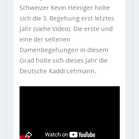
Schweizer Kevin Heiniger holte
sich die 3. Begehung erst letztes
Jahr (siehe Video). Die erste und
eine der seltenen
Damenbegehungen in diesem
Grad holte sich dieses Jahr die
Deutsche Kaddi Lehmann.