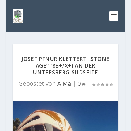
JOSEF PFNÜR KLETTERT „STONE
AGE“ (8B+/X+) AN DER
UNTERSBERG-SÜDSEITE
Gepostet von
AlMa
|
0
|