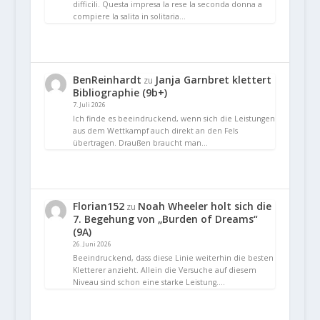
difficili. Questa impresa la rese la seconda donna a
compiere la salita in solitaria…
BenReinhardt
Janja Garnbret klettert
zu
Bibliographie (9b+)
7. Juli 2026
Ich finde es beeindruckend, wenn sich die Leistungen
aus dem Wettkampf auch direkt an den Fels
übertragen. Draußen braucht man…
Florian152
Noah Wheeler holt sich die
zu
7. Begehung von „Burden of Dreams“
(9A)
26. Juni 2026
Beeindruckend, dass diese Linie weiterhin die besten
Kletterer anzieht. Allein die Versuche auf diesem
Niveau sind schon eine starke Leistung.…