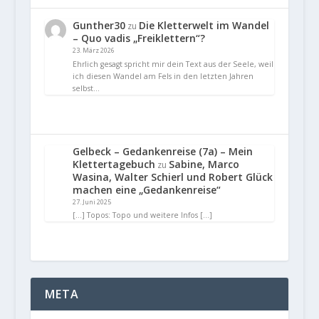
Gunther30
Die Kletterwelt im Wandel
zu
– Quo vadis „Freiklettern“?
23. März 2026
Ehrlich gesagt spricht mir dein Text aus der Seele, weil
ich diesen Wandel am Fels in den letzten Jahren
selbst…
Gelbeck – Gedankenreise (7a) – Mein
Klettertagebuch
Sabine, Marco
zu
Wasina, Walter Schierl und Robert Glück
machen eine „Gedankenreise“
27. Juni 2025
[…] Topos: Topo und weitere Infos […]
META