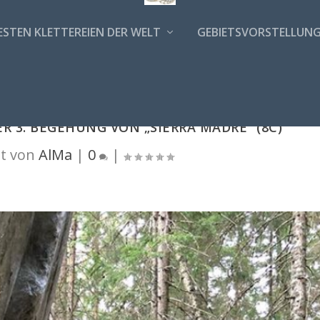
ESTEN KLETTEREIEN DER WELT
GEBIETSVORSTELLUN
R 3. BEGEHUNG VON „SIERRA MADRE“ (8C)
t von
AlMa
|
0
|