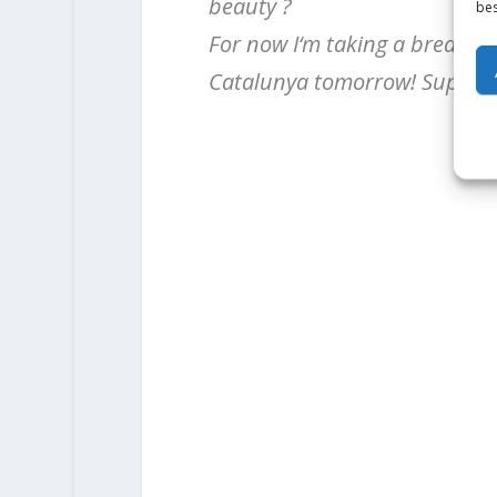
beauty ?
bes
For now I‘m taking a break fro
Catalunya tomorrow! Super ps