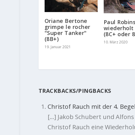
Oriane Bertone
Paul Robin
grimpe le rocher
wiederholt
"Super Tanker"
(8C+ oder 
(8B+)
10. März 2020
19. Januar 2021
TRACKBACKS/PINGBACKS
Christof Rauch mit der 4. Bege
[…] Jakob Schubert und Alfon
Christof Rauch eine Wiederhol