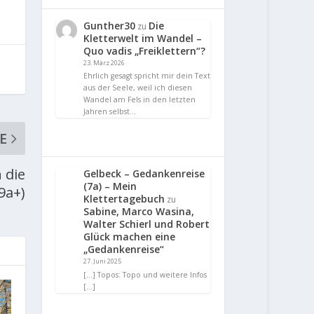
Gunther30
Die
zu
Kletterwelt im Wandel –
Quo vadis „Freiklettern“?
23. März 2026
Ehrlich gesagt spricht mir dein Text
aus der Seele, weil ich diesen
Wandel am Fels in den letzten
Jahren selbst…
E
 die
Gelbeck – Gedankenreise
(7a) – Mein
9a+)
Klettertagebuch
zu
Sabine, Marco Wasina,
Walter Schierl und Robert
Glück machen eine
„Gedankenreise“
27. Juni 2025
[…] Topos: Topo und weitere Infos
[…]