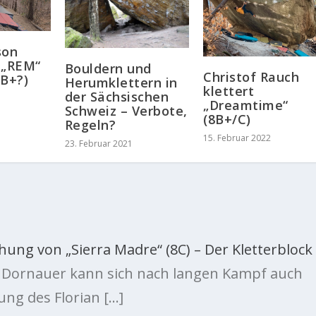
son
 „REM“
Bouldern und
Christof Rauch
8B+?)
Herumklettern in
klettert
der Sächsischen
„Dreamtime“
Schweiz – Verbote,
(8B+/C)
Regeln?
15. Februar 2022
23. Februar 2021
hung von „Sierra Madre“ (8C) – Der Kletterblock
s Dornauer kann sich nach langen Kampf auch
ung des Florian […]