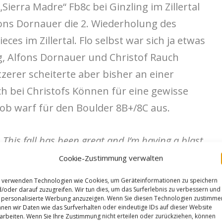
Sierra Madre“ Fb8c bei Ginzling im Zillertal
lfons Dornauer die 2. Wiederholung des
eces im Zillertal. Flo selbst war sich ja etwas
g, Alfons Dornauer und Christof Rauch
zerer scheiterte aber bisher an einer
ch bei Christofs Können für eine gewisse
akob warf für den Boulder 8B+/8C aus.
„This fall has been great and I‘m having a blast
ly! A few days ago I was able to get the 3rd
Cookie-Zustimmung verwalten
ardest boulder in Zillertal [8b+/8c]
 verwenden Technologien wie Cookies, um Geräteinformationen zu speichern
the best boulders I have ever done and definitely
/oder darauf zuzugreifen. Wir tun dies, um das Surferlebnis zu verbessern und
personalisierte Werbung anzuzeigen. Wenn Sie diesen Technologien zustimme
. Props to @floschmalzl for establishing this
nen wir Daten wie das Surfverhalten oder eindeutige IDs auf dieser Website
arbeiten. Wenn Sie Ihre Zustimmung nicht erteilen oder zurückziehen, können