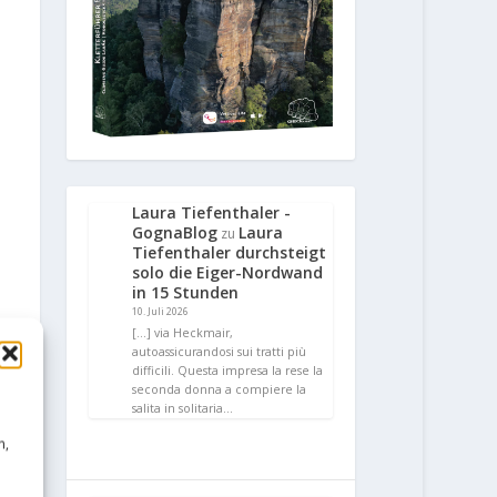
Laura Tiefenthaler -
GognaBlog
Laura
zu
Tiefenthaler durchsteigt
solo die Eiger-Nordwand
in 15 Stunden
10. Juli 2026
[…] via Heckmair,
autoassicurandosi sui tratti più
difficili. Questa impresa la rese la
seconda donna a compiere la
salita in solitaria…
n,