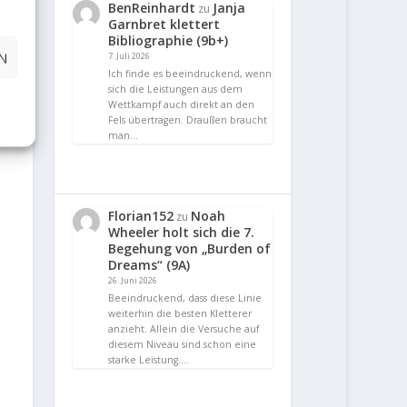
BenReinhardt
Janja
zu
Garnbret klettert
Bibliographie (9b+)
N
7. Juli 2026
Ich finde es beeindruckend, wenn
sich die Leistungen aus dem
Wettkampf auch direkt an den
Fels übertragen. Draußen braucht
man…
Florian152
Noah
zu
Wheeler holt sich die 7.
Begehung von „Burden of
Dreams“ (9A)
26. Juni 2026
Beeindruckend, dass diese Linie
weiterhin die besten Kletterer
anzieht. Allein die Versuche auf
diesem Niveau sind schon eine
starke Leistung.…