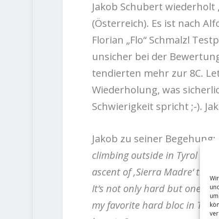
Jakob Schubert wiederholt „
(Österreich). Es ist nach A
Florian „Flo“ Schmalzl Testpi
unsicher bei der Bewertun
tendierten mehr zur 8C. Let
Wiederholung, was sicherli
Schwierigkeit spricht ;-). J
Jakob zu seiner Begehung:
climbing outside in Tyrol late
ascent of ‚Sierra Madre‘ the h
Wir
It‘s not only hard but one of 
und
um 
my favorite hard bloc in Tyrol
kön
ver