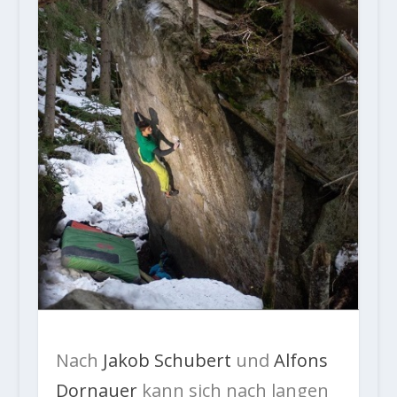
Nach
Jakob Schubert
und
Alfons
Dornauer
kann sich nach langen