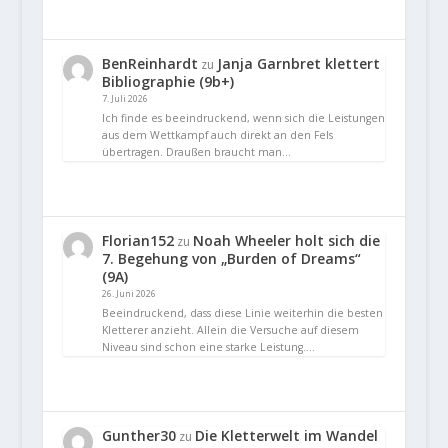
BenReinhardt
Janja Garnbret klettert
zu
Bibliographie (9b+)
7. Juli 2026
Ich finde es beeindruckend, wenn sich die Leistungen
aus dem Wettkampf auch direkt an den Fels
übertragen. Draußen braucht man…
Florian152
Noah Wheeler holt sich die
zu
7. Begehung von „Burden of Dreams“
(9A)
26. Juni 2026
Beeindruckend, dass diese Linie weiterhin die besten
Kletterer anzieht. Allein die Versuche auf diesem
Niveau sind schon eine starke Leistung.…
Gunther30
Die Kletterwelt im Wandel
zu