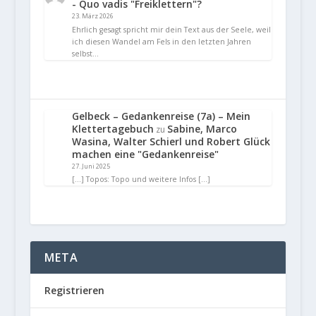
- Quo vadis "Freiklettern"?
23. März 2026
Ehrlich gesagt spricht mir dein Text aus der Seele, weil
ich diesen Wandel am Fels in den letzten Jahren
selbst…
Gelbeck – Gedankenreise (7a) – Mein
Klettertagebuch
Sabine, Marco
zu
Wasina, Walter Schierl und Robert Glück
machen eine "Gedankenreise"
27. Juni 2025
[…] Topos: Topo und weitere Infos […]
META
Registrieren