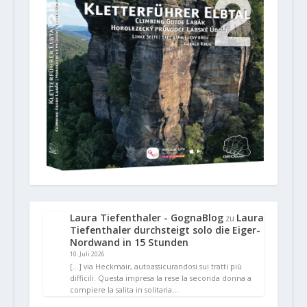
Laura Tiefenthaler - GognaBlog
Laura
zu
Tiefenthaler durchsteigt solo die Eiger-
Nordwand in 15 Stunden
10. Juli 2026
[…] via Heckmair, autoassicurandosi sui tratti più
difficili. Questa impresa la rese la seconda donna a
compiere la salita in solitaria…