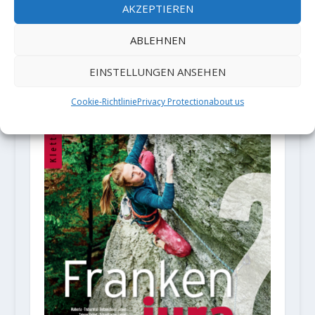
AKZEPTIEREN
Veranstaltung: Eiskletterfestival
ABLEHNEN
Osttirol
20. November 2018
EINSTELLUNGEN ANSEHEN
Cookie-Richtlinie
Privacy Protection
about us