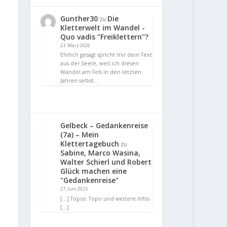
Gunther30
Die
zu
Kletterwelt im Wandel -
Quo vadis "Freiklettern"?
23. März 2026
Ehrlich gesagt spricht mir dein Text
aus der Seele, weil ich diesen
Wandel am Fels in den letzten
Jahren selbst…
Gelbeck – Gedankenreise
(7a) – Mein
Klettertagebuch
zu
Sabine, Marco Wasina,
Walter Schierl und Robert
Glück machen eine
"Gedankenreise"
27. Juni 2025
[…] Topos: Topo und weitere Infos
[…]