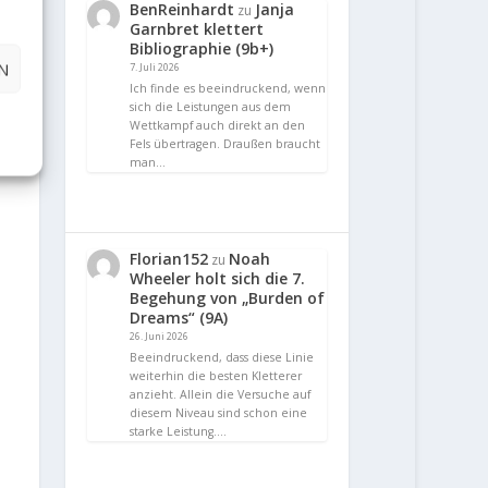
BenReinhardt
Janja
zu
Garnbret klettert
Bibliographie (9b+)
N
7. Juli 2026
Ich finde es beeindruckend, wenn
sich die Leistungen aus dem
Wettkampf auch direkt an den
Fels übertragen. Draußen braucht
man…
Florian152
Noah
zu
Wheeler holt sich die 7.
Begehung von „Burden of
Dreams“ (9A)
26. Juni 2026
Beeindruckend, dass diese Linie
weiterhin die besten Kletterer
anzieht. Allein die Versuche auf
diesem Niveau sind schon eine
starke Leistung.…