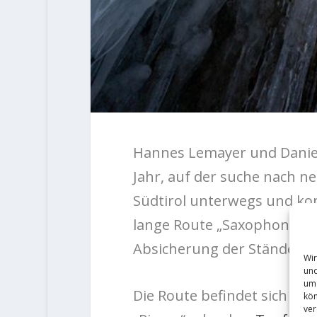
Hannes Lemayer und Daniel
Jahr, auf der suche nach 
Südtirol unterwegs und ko
lange Route „Saxophon “ (W
Absicherung der Stände un
Wir
und
um 
Die Route befindet sich na
kön
ver