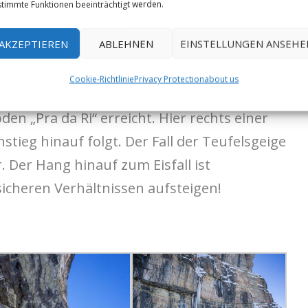
ige“ (WI5+/ M6)
,120m bzw. 100m über das
timmte Funktionen beeinträchtigt werden.
m gut sichtbaren Wasserfall. Letztere Route
AKZEPTIEREN
ABLEHNEN
EINSTELLUNGEN ANSEHE
Jahr erschliessen.
Cookie-Richtlinie
Privacy Protection
about us
m Fussweg Nr. 14 ins Langental folgen bis
n „Pra da Ri“ erreicht. Hier rechts einer
stieg hinauf folgt. Der Fall der Teufelsgeige
. Der Hang hinauf zum Eisfall ist
sicheren Verhältnissen aufsteigen!