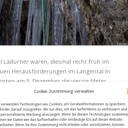
 Ladurner waren, diesmal recht früh im
neuen Herausforderungen im Langental in
nnten am 5. Dezember die vierzig Meter
I5 M7) von unten erstbegehen. Die
Cookie-Zustimmung verwalten
d der Route erfolgte mit Normalhaken.
 verwenden Technologien wie Cookies, um Geräteinformationen zu speichern
/oder darauf zuzugreifen. Wir tun dies, um das Surferlebnis zu verbessern und
personalisierte Werbung anzuzeigen. Wenn Sie diesen Technologien zustimme
ch dem Ausstieg der klassischen Mixedroute
nen wir Daten wie das Surfverhalten oder eindeutige IDs auf dieser Website
arbeiten. Wenn Sie Ihre Zustimmung nicht erteilen oder zurückziehen, können