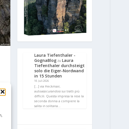
Laura Tiefenthaler -
GognaBlog
Laura
zu
Tiefenthaler durchsteigt
solo die Eiger-Nordwand
in 15 Stunden
10. Juli 2026
[…] via Heckmair,
autoassicurandosi sui tratti più
difficili. Questa impresa la rese la
seconda donna a compiere la
salita in solitaria…
n,