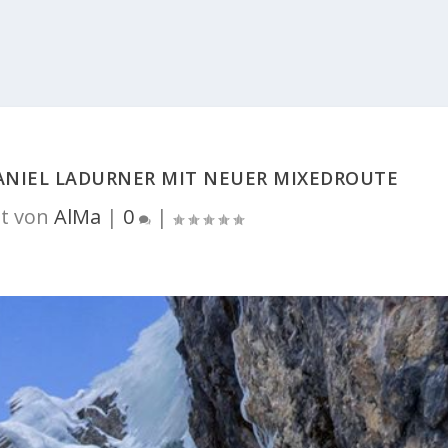
NIEL LADURNER MIT NEUER MIXEDROUTE
t von
AlMa
|
0
|