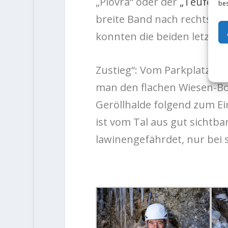
„Piovra“ oder der
„Teufelsge
bes
breite Band nach rechts zu
konnten die beiden letztes 
Zustieg“: Vom Parkplatz de
man den flachen Wiesen-Bode
Geröllhalde folgend zum Ein
ist vom Tal aus gut sichtbar
lawinengefährdet, nur bei 