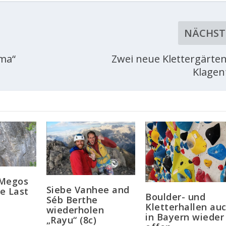
NÄCHST
ma“
Zwei neue Klettergärten
Klagen
 Megos
Siebe Vanhee and
e Last
Boulder- und
Séb Berthe
Kletterhallen au
wiederholen
in Bayern wieder
„Rayu“ (8c)