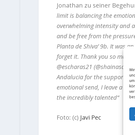
Jonathan zu seiner Begeh
limit is balancing the emoti
overwhelming intensity and al
and be free from the pressure
Planta de Shiva’ 9b. It was an
forget it. Thank you so muc
@escharas21 (@shainasavoy f
Wir
und
Andalucia for the support and
um 
emotional send, I leave a pie
kön
ver
the incredibly talented“
bes
Foto: (c)
Javi Pec