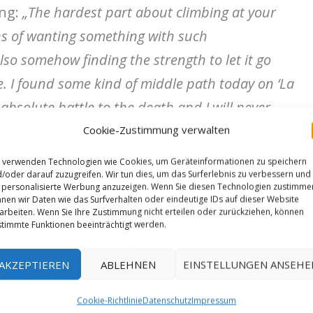
ung:
„The hardest part about climbing at your
ons of wanting something with such
so somehow finding the strength to let it go
. I found some kind of middle path today on ‘La
 absolute battle to the death and I will never
h to @dustygene @neelyquinn @seth_lytton
Cookie-Zustimmung verwalten
rom afar!) and the amazing people here in
 verwenden Technologien wie Cookies, um Geräteinformationen zu speichern
/oder darauf zuzugreifen. Wir tun dies, um das Surferlebnis zu verbessern und
 the laughs and the motivation! As with every
personalisierte Werbung anzuzeigen. Wenn Sie diesen Technologien zustimme
ce of my heart at the chains!! Photograph from
nen wir Daten wie das Surfverhalten oder eindeutige IDs auf dieser Website
arbeiten. Wenn Sie Ihre Zustimmung nicht erteilen oder zurückziehen, können
timmte Funktionen beeinträchtigt werden.
AKZEPTIEREN
ABLEHNEN
EINSTELLUNGEN ANSEHE
Cookie-Richtlinie
Datenschutz
Impressum