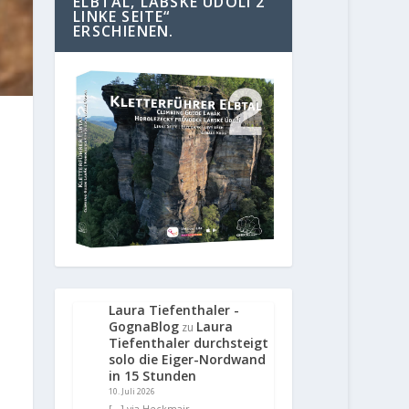
ELBTAL, LABSKE UDOLI 2
LINKE SEITE“
ERSCHIENEN.
Laura Tiefenthaler -
GognaBlog
Laura
zu
Tiefenthaler durchsteigt
solo die Eiger-Nordwand
in 15 Stunden
10. Juli 2026