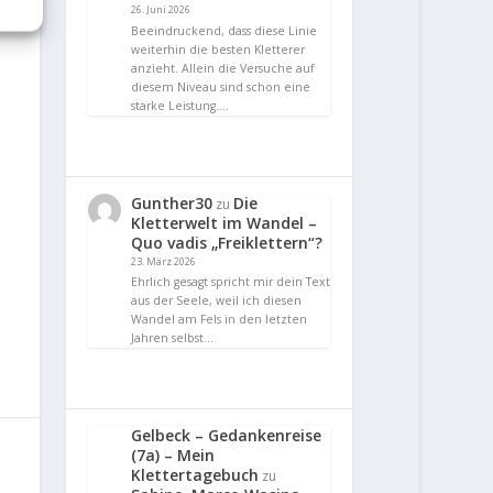
26. Juni 2026
Beeindruckend, dass diese Linie
weiterhin die besten Kletterer
anzieht. Allein die Versuche auf
diesem Niveau sind schon eine
starke Leistung.…
Gunther30
Die
zu
Kletterwelt im Wandel –
Quo vadis „Freiklettern“?
23. März 2026
Ehrlich gesagt spricht mir dein Text
aus der Seele, weil ich diesen
Wandel am Fels in den letzten
Jahren selbst…
Gelbeck – Gedankenreise
(7a) – Mein
Klettertagebuch
zu