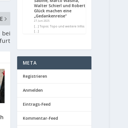
Sabine, Marco Wasina,
Walter Schierl und Robert
Glück machen eine
„Gedankenreise“
E
27. Juni 2025
[…] Topos: Topo und weitere Infos
[…]
 bei
furt
META
Registrieren
Anmelden
Eintrags-Feed
ch
Kommentar-Feed