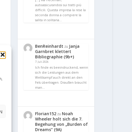
[…] via Heckmair,
autoassicurandosi sui tratti più
difficili. Questa impresa la rese la
seconda donna a compiere la
salita in solitaria…
BenReinhardt
Janja
zu
Garnbret klettert
Bibliographie (9b+)
7. Juli 2026
Ich finde es beeindruckend, wenn
sich die Leistungen aus dem
Wettkampf auch direkt an den
n,
Fels übertragen. Draußen braucht
man…
N
Florian152
Noah
zu
Wheeler holt sich die 7.
Begehung von „Burden of
Dreams“ (9A)