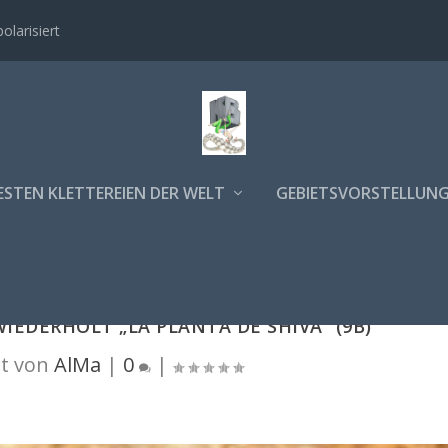
polarisiert
ESTEN KLETTEREIEN DER WELT
GEBIETSVORSTELLUN
IEDERHOLT „LA PLANTA DE SHIVA“ (9B)
t von
AlMa
|
0
|