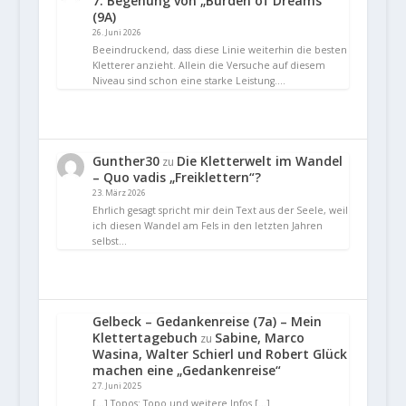
7. Begehung von „Burden of Dreams“
(9A)
26. Juni 2026
Beeindruckend, dass diese Linie weiterhin die besten
Kletterer anzieht. Allein die Versuche auf diesem
Niveau sind schon eine starke Leistung.…
Gunther30
Die Kletterwelt im Wandel
zu
– Quo vadis „Freiklettern“?
23. März 2026
Ehrlich gesagt spricht mir dein Text aus der Seele, weil
ich diesen Wandel am Fels in den letzten Jahren
selbst…
Gelbeck – Gedankenreise (7a) – Mein
Klettertagebuch
Sabine, Marco
zu
Wasina, Walter Schierl und Robert Glück
machen eine „Gedankenreise“
27. Juni 2025
[…] Topos: Topo und weitere Infos […]