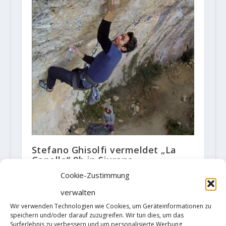
Stefano Ghisolfi vermeldet „La
Capella“ 9b in Siurana
16. Januar 2018
Cookie-Zustimmung
verwalten
Wir verwenden Technologien wie Cookies, um Geräteinformationen zu
speichern und/oder darauf zuzugreifen. Wir tun dies, um das
HINTERLASSE EINE ANTWORT
Surferlebnis zu verbessern und um personalisierte Werbung