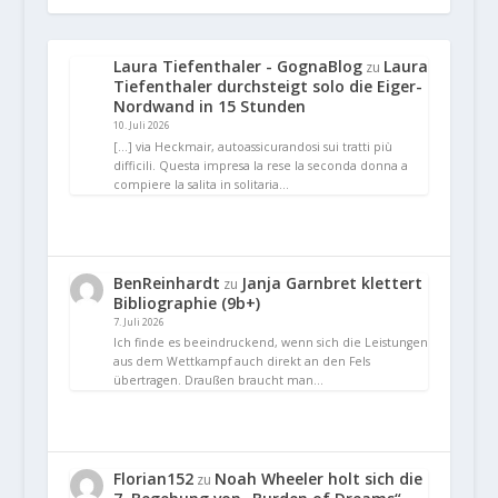
Laura Tiefenthaler - GognaBlog
Laura
zu
Tiefenthaler durchsteigt solo die Eiger-
Nordwand in 15 Stunden
10. Juli 2026
[…] via Heckmair, autoassicurandosi sui tratti più
difficili. Questa impresa la rese la seconda donna a
compiere la salita in solitaria…
BenReinhardt
Janja Garnbret klettert
zu
Bibliographie (9b+)
7. Juli 2026
Ich finde es beeindruckend, wenn sich die Leistungen
aus dem Wettkampf auch direkt an den Fels
übertragen. Draußen braucht man…
Florian152
Noah Wheeler holt sich die
zu