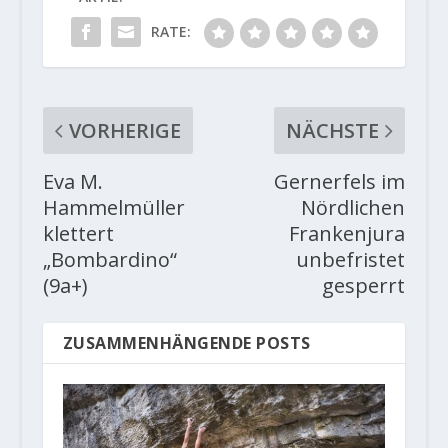
RATE:
VORHERIGE
NÄCHSTE
Eva M.
Gernerfels im
Hammelmüller
Nördlichen
klettert
Frankenjura
„Bombardino“
unbefristet
(9a+)
gesperrt
ZUSAMMENHÄNGENDE POSTS