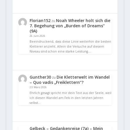
Florian152
Noah Wheeler holt sich die
zu
7. Begehung von „Burden of Dreams“
(9A)
26. Juni 2026
Beeindruckend, dass diese Linie weiterhin die besten
Kletterer anzieht. Allein die Versuche auf diesem
Niveau sind schon eine starke Leistung.…
Gunther30
Die Kletterwelt im Wandel
zu
– Quo vadis „Freiklettern“?
23. März 2026
Ehrlich gesagt spricht mir dein Text aus der Seele, weil
ich diesen Wandel am Fels in den letzten Jahren
selbst…
Gelbeck – Gedankenreise (7a) – Mein