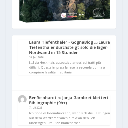
Laura Tiefenthaler - GognaBlog
Laura
zu
Tiefenthaler durchsteigt solo die Eiger-
Nordwand in 15 Stunden
10. Juli 2026
[…] via Heckmair, autoassicurandosi sui tratti più
difficili. Questa impresa la rese la seconda donna a
compiere la salita in solitaria…
BenReinhardt
Janja Garnbret klettert
zu
Bibliographie (9b+)
7. Juli 2026
Ich finde es beeindruckend, wenn sich die Leistungen
aus dem Wettkampf auch direkt an den Fels
übertragen. Draußen braucht man…