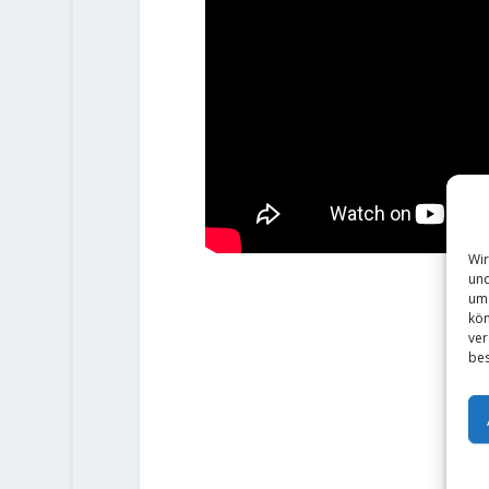
Wir
und
um 
kön
ver
bes