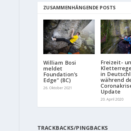
ZUSAMMENHÄNGENDE POSTS
Freizeit- u
William Bosi
Kletterreg
meldet
in Deutsch
Foundation’s
während d
Edge“ (8C)
Coronakris
26. Oktober 2021
Update
20. April 2020
TRACKBACKS/PINGBACKS