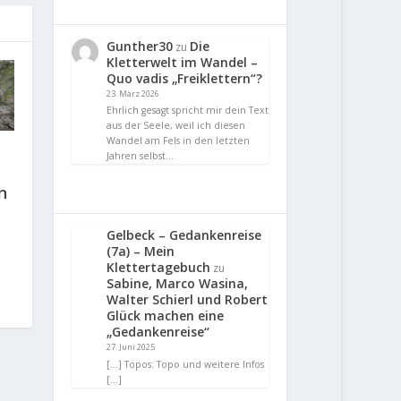
Gunther30
Die
zu
Kletterwelt im Wandel –
Quo vadis „Freiklettern“?
23. März 2026
Ehrlich gesagt spricht mir dein Text
aus der Seele, weil ich diesen
Wandel am Fels in den letzten
Jahren selbst…
n
Gelbeck – Gedankenreise
(7a) – Mein
Klettertagebuch
zu
Sabine, Marco Wasina,
Walter Schierl und Robert
Glück machen eine
„Gedankenreise“
27. Juni 2025
[…] Topos: Topo und weitere Infos
[…]