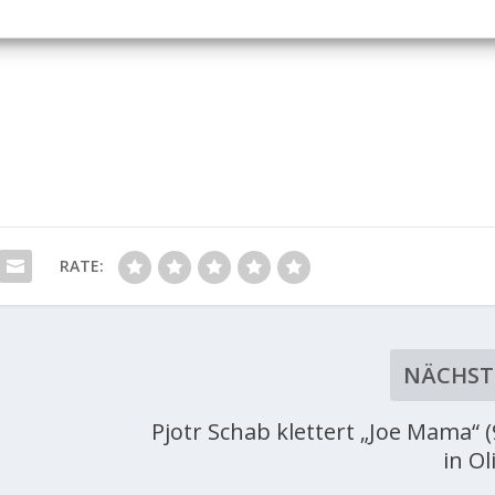
RATE:
NÄCHST
Pjotr Schab klettert „Joe Mama“ (
in Ol