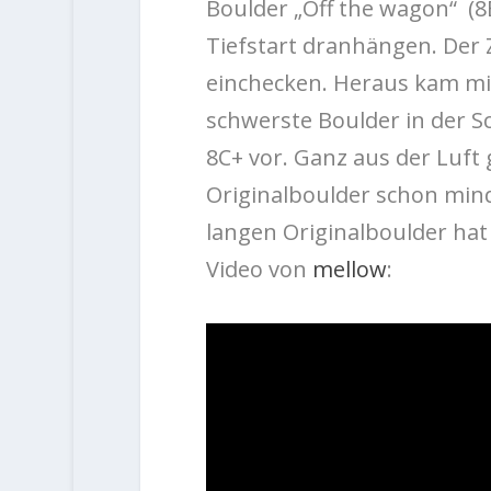
Boulder „Off the wagon“ (8
Tiefstart dranhängen. Der 
einchecken. Heraus kam mit
schwerste Boulder in der S
8C+ vor. Ganz aus der Luft 
Originalboulder schon mind
langen Originalboulder hat
Video von
mellow
: