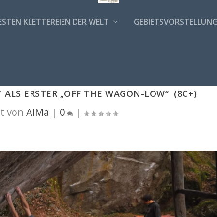
ESTEN KLETTEREIEN DER WELT
GEBIETSVORSTELLUN
 ALS ERSTER „OFF THE WAGON-LOW“ (8C+)
t von
AlMa
|
0
|