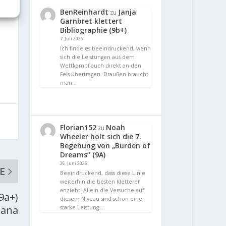
BenReinhardt
Janja
zu
Garnbret klettert
Bibliographie (9b+)
7. Juli 2026
Ich finde es beeindruckend, wenn
sich die Leistungen aus dem
Wettkampf auch direkt an den
Fels übertragen. Draußen braucht
man…
Florian152
Noah
zu
Wheeler holt sich die 7.
Begehung von „Burden of
Dreams“ (9A)
26. Juni 2026
E
Beeindruckend, dass diese Linie
weiterhin die besten Kletterer
anzieht. Allein die Versuche auf
9a+)
diesem Niveau sind schon eine
iana
starke Leistung.…