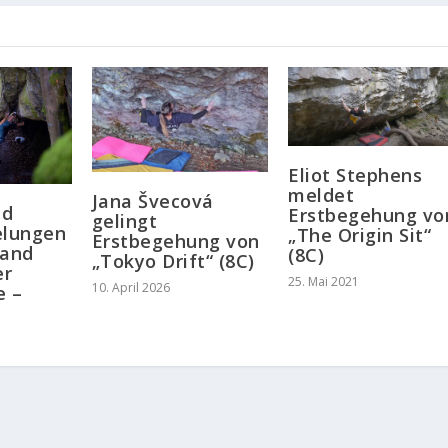
Eliot Stephens
meldet
Jana Švecová
nd
Erstbegehung vo
gelingt
elungen
„The Origin Sit“
Erstbegehung von
land
(8C)
„Tokyo Drift“ (8C)
er
25. Mai 2021
10. April 2026
e –