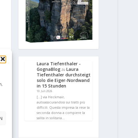
Laura Tiefenthaler -
GognaBlog
Laura
zu
Tiefenthaler durchsteigt
solo die Eiger-Nordwand
n,
in 15 Stunden
10. Juli 2026
[…] via Heckmair,
autoassicurandosi sui tratti più
difficili. Questa impresa la rese la
seconda donna a compiere la
N
salita in solitaria…