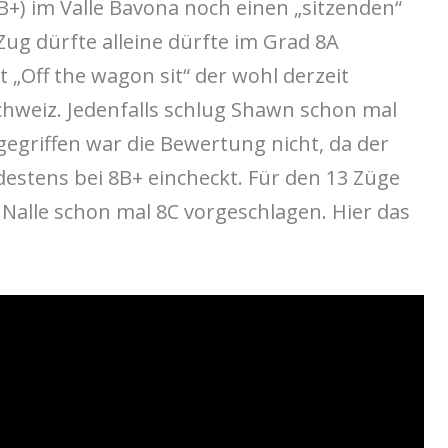
B+) im Valle Bavona noch einen „sitzenden“
Zug dürfte alleine dürfte im Grad 8A
 „Off the wagon sit“ der wohl derzeit
chweiz. Jedenfalls schlug Shawn schon mal
gegriffen war die Bewertung nicht, da der
estens bei 8B+ eincheckt. Für den 13 Züge
 Nalle schon mal 8C vorgeschlagen. Hier das