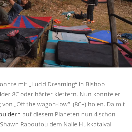
onnte mit „Lucid Dreaming“ in Bishop
ulder 8C oder härter klettern. Nun konnte er
 von „Off the wagon-low“ (8C+) holen. Da mit
ouldern
auf diesem Planeten nun 4 schon
e Shawn Raboutou dem Nalle Hukkataival