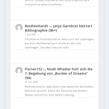
difficili. Questa impresa la rese la seconda donna a
compiere la salita in solitaria…
BenReinhardt
Janja Garnbret klettert
zu
Bibliographie (9b+)
7. Juli 2026
Ich finde es beeindruckend, wenn sich die Leistungen
aus dem Wettkampf auch direkt an den Fels
übertragen. Draußen braucht man…
Florian152
Noah Wheeler holt sich die
zu
7. Begehung von „Burden of Dreams“
(9A)
26. Juni 2026
Beeindruckend, dass diese Linie weiterhin die besten
Kletterer anzieht. Allein die Versuche auf diesem
Niveau sind schon eine starke Leistung.…