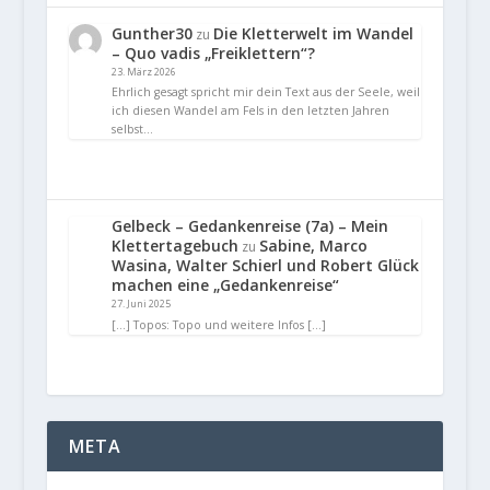
Gunther30
Die Kletterwelt im Wandel
zu
– Quo vadis „Freiklettern“?
23. März 2026
Ehrlich gesagt spricht mir dein Text aus der Seele, weil
ich diesen Wandel am Fels in den letzten Jahren
selbst…
Gelbeck – Gedankenreise (7a) – Mein
Klettertagebuch
Sabine, Marco
zu
Wasina, Walter Schierl und Robert Glück
machen eine „Gedankenreise“
27. Juni 2025
[…] Topos: Topo und weitere Infos […]
META