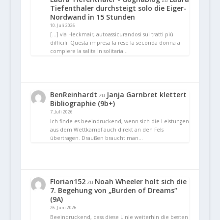
Tiefenthaler durchsteigt solo die Eiger-
Nordwand in 15 Stunden
10. Juli 2026
[…] via Heckmair, autoassicurandosi sui tratti più
difficili. Questa impresa la rese la seconda donna a
compiere la salita in solitaria…
BenReinhardt
Janja Garnbret klettert
zu
Bibliographie (9b+)
7. Juli 2026
Ich finde es beeindruckend, wenn sich die Leistungen
aus dem Wettkampf auch direkt an den Fels
übertragen. Draußen braucht man…
Florian152
Noah Wheeler holt sich die
zu
7. Begehung von „Burden of Dreams“
(9A)
26. Juni 2026
Beeindruckend, dass diese Linie weiterhin die besten