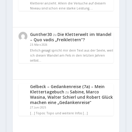
Kletterer anzieht. Allein die Versuche auf diesem
Niveau sind schon eine starke Leistung.…
Gunther30
Die Kletterwelt im Wandel
zu
– Quo vadis „Freiklettern“?
23. März 2026
Ehrlich gesagt spricht mir dein Text aus der Seele, weil
ich diesen Wandel am Fels in den letzten Jahren
selbst…
Gelbeck – Gedankenreise (7a) – Mein
Klettertagebuch
Sabine, Marco
zu
Wasina, Walter Schierl und Robert Glück
machen eine „Gedankenreise“
27. Juni 2025
[…] Topos: Topo und weitere Infos […]