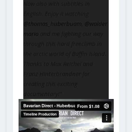
Now also with subtitles in
English. Enjoy it watching
@thomas_huberbuam
,
@walder
mario
and me fighting our way
through this hard freeclimb in
the arctic world of Baffin Island.
Thanks to Max Reichel and
Franz Hinterbrandner for
creating this exciting
documentary!“