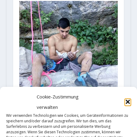
Cookie-Zustimmung
verwalten
Jorge Diaz-Rullo Calvo sends
„Biographie“ (9a+)
Wir verwenden Technologien wie Cookies, um Geräteinformationen zu
speichern und/oder darauf zuzugreifen. Wir tun dies, um das
16. Juli 2019
Surferlebnis zu verbessern und um personalisierte Werbung
anzuzeigen. Wenn Sie diesen Technologien zustimmen, können wir