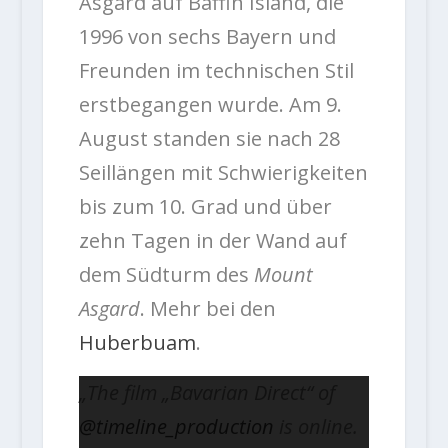
Asgard auf Baffin Island, die
1996 von sechs Bayern und
Freunden im technischen Stil
erstbegangen wurde. Am 9.
August standen sie nach 28
Seillängen mit Schwierigkeiten
bis zum 10. Grad und über
zehn Tagen in der Wand auf
dem Südturm des
Mount
Asgard
. Mehr bei den
Huberbuam
.
„The film „Bavarian Direct“ of
@timeline_production
is online.