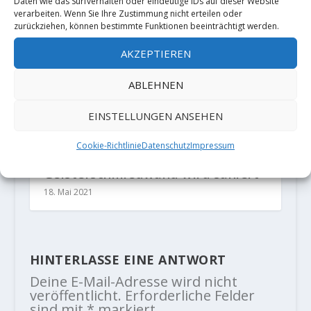
Daten wie das Surfverhalten oder eindeutige IDs auf dieser Website
verarbeiten. Wenn Sie Ihre Zustimmung nicht erteilen oder
zurückziehen, können bestimmte Funktionen beeinträchtigt werden.
AKZEPTIEREN
ABLEHNEN
EINSTELLUNGEN ANSEHEN
Cookie-Richtlinie
Datenschutz
Impressum
Neues aus den Klettergebieten:
Geisterschmiedwand wird saniert
18. Mai 2021
HINTERLASSE EINE ANTWORT
Deine E-Mail-Adresse wird nicht
veröffentlicht.
Erforderliche Felder
sind mit
*
markiert