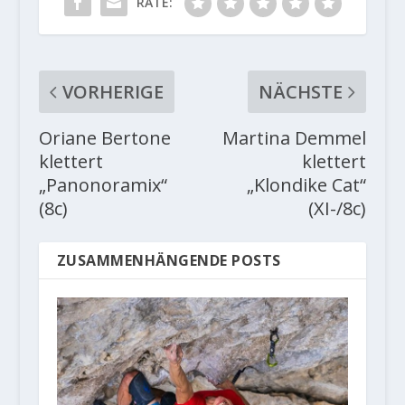
RATE:
VORHERIGE
NÄCHSTE
Oriane Bertone
Martina Demmel
klettert
klettert
„Panonoramix“
„Klondike Cat“
(8c)
(XI-/8c)
ZUSAMMENHÄNGENDE POSTS