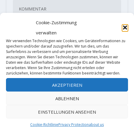
Cookie-Zustimmung
verwalten
Wir verwenden Technologien wie Cookies, um Geräteinformationen zu
speichern und/oder darauf zuzugreifen. Wir tun dies, um das
Surferlebnis zu verbessern und um personalisierte Werbung
anzuzeigen. Wenn Sie diesen Technologien zustimmen, können wir
Daten wie das Surfverhalten oder eindeutige IDs auf dieser Website
verarbeiten. Wenn Sie Ihre Zustimmung nicht erteilen oder
zurückziehen, können bestimmte Funktionen beeinträchtigt werden.
AKZEPTIEREN
ABLEHNEN
Diese Website verwendet Akismet, um
Spam zu reduzieren.
Erfahre, wie
EINSTELLUNGEN ANSEHEN
deine Kommentardaten verarbeitet
Cookie-Richtlinie
Privacy Protection
about us
werden.