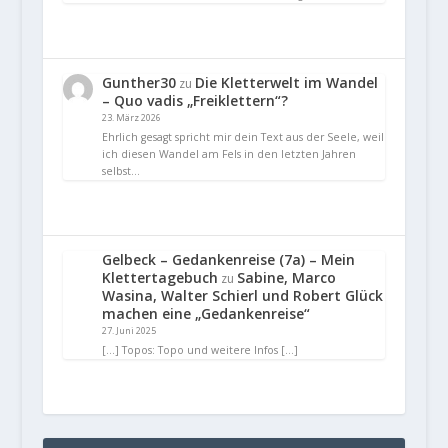
Gunther30
Die Kletterwelt im Wandel
zu
– Quo vadis „Freiklettern“?
23. März 2026
Ehrlich gesagt spricht mir dein Text aus der Seele, weil
ich diesen Wandel am Fels in den letzten Jahren
selbst…
Gelbeck – Gedankenreise (7a) – Mein
Klettertagebuch
Sabine, Marco
zu
Wasina, Walter Schierl und Robert Glück
machen eine „Gedankenreise“
27. Juni 2025
[…] Topos: Topo und weitere Infos […]