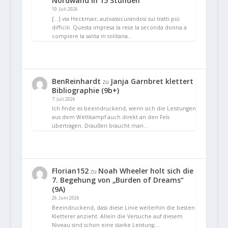
Nordwand in 15 Stunden
10. Juli 2026
[…] via Heckmair, autoassicurandosi sui tratti più
difficili. Questa impresa la rese la seconda donna a
compiere la salita in solitaria…
BenReinhardt
Janja Garnbret klettert
zu
Bibliographie (9b+)
7. Juli 2026
Ich finde es beeindruckend, wenn sich die Leistungen
aus dem Wettkampf auch direkt an den Fels
übertragen. Draußen braucht man…
Florian152
Noah Wheeler holt sich die
zu
7. Begehung von „Burden of Dreams“
(9A)
26. Juni 2026
Beeindruckend, dass diese Linie weiterhin die besten
Kletterer anzieht. Allein die Versuche auf diesem
Niveau sind schon eine starke Leistung.…