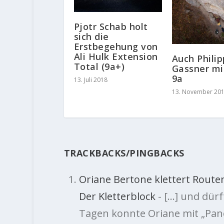
Pjotr Schab holt
sich die
Erstbegehung von
Ali Hulk Extension
Auch Philip
Total (9a+)
Gassner mi
9a
13. Juli 2018
13. November 20
TRACKBACKS/PINGBACKS
Oriane Bertone klettert Route
Der Kletterblock
- […] und dürf
Tagen konnte Oriane mit „Pano