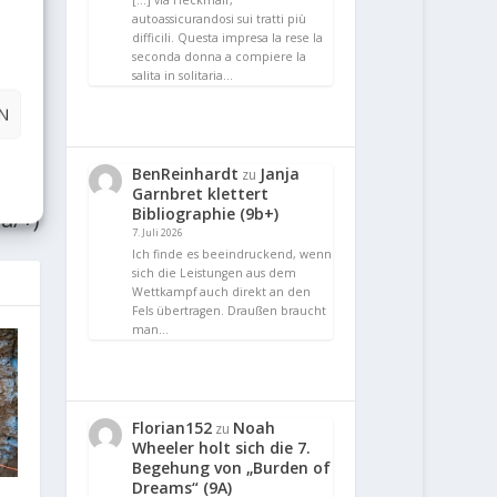
[…] via Heckmair,
autoassicurandosi sui tratti più
difficili. Questa impresa la rese la
seconda donna a compiere la
salita in solitaria…
N
E
BenReinhardt
Janja
zu
hung
Garnbret klettert
Bibliographie (9b+)
9a/+)
7. Juli 2026
Ich finde es beeindruckend, wenn
sich die Leistungen aus dem
Wettkampf auch direkt an den
Fels übertragen. Draußen braucht
man…
Florian152
Noah
zu
Wheeler holt sich die 7.
Begehung von „Burden of
Dreams“ (9A)