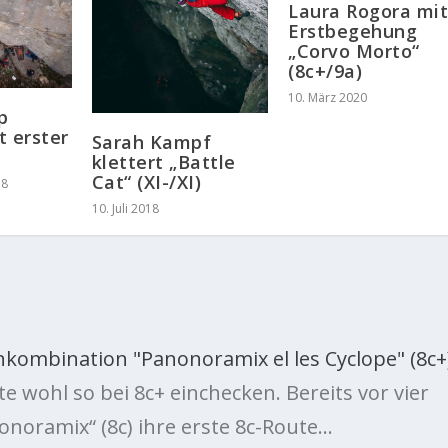
Laura Rogora mi
Erstbegehung
„Corvo Morto“
(8c+/9a)
10. März 2020
p
t erster
Sarah Kampf
klettert „Battle
Cat“ (XI-/XI)
18
10. Juli 2018
nkombination "Panonoramix el les Cyclope" (8c+)
te wohl so bei 8c+ einchecken. Bereits vor vier
noramix“ (8c) ihre erste 8c-Route…