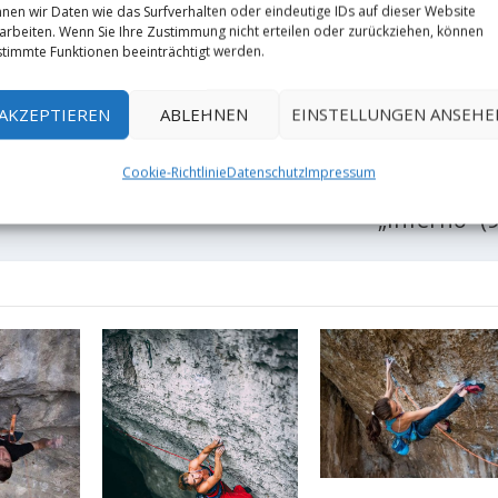
nen wir Daten wie das Surfverhalten oder eindeutige IDs auf dieser Website
RATE:
arbeiten. Wenn Sie Ihre Zustimmung nicht erteilen oder zurückziehen, können
timmte Funktionen beeinträchtigt werden.
AKZEPTIEREN
ABLEHNEN
EINSTELLUNGEN ANSEHE
NÄCHST
Cookie-Richtlinie
Datenschutz
Impressum
Video: Alex Rohr mit Erstbege
)
„Inferno“ (