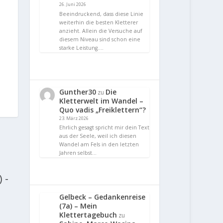
t
26. Juni 2026
Beeindruckend, dass diese Linie
weiterhin die besten Kletterer
anzieht. Allein die Versuche auf
diesem Niveau sind schon eine
starke Leistung.…
Gunther30
Die
zu
Kletterwelt im Wandel –
Quo vadis „Freiklettern“?
23. März 2026
Ehrlich gesagt spricht mir dein Text
aus der Seele, weil ich diesen
Wandel am Fels in den letzten
Jahren selbst…
 -
Gelbeck – Gedankenreise
(7a) – Mein
Klettertagebuch
zu