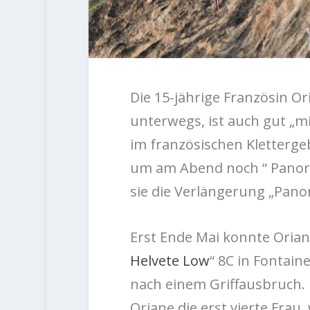
Die 15-jährige Französin Or
unterwegs, ist auch gut „m
im französischen Kletterge
um am Abend noch “ Panoram
sie die Verlängerung „Pano
Erst Ende Mai konnte Orian
Helvete Low
“ 8C in Fontain
nach einem Griffausbruch. F
Oriane die erst vierte Frau