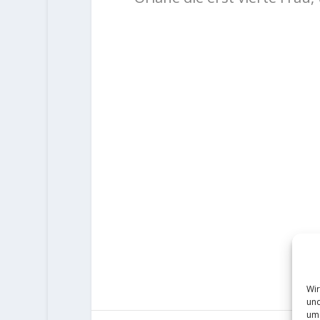
Wir
und
um 