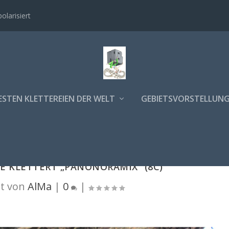
polarisiert
ESTEN KLETTEREIEN DER WELT
GEBIETSVORSTELLUN
E KLETTERT „PANONORAMIX“ (8C)
t von
AlMa
|
0
|