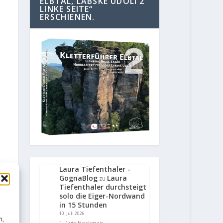
ELBTAL, LABSKE UDOLI 2
LINKE SEITE“
ERSCHIENEN.
Laura Tiefenthaler -
GognaBlog
Laura
zu
Tiefenthaler durchsteigt
solo die Eiger-Nordwand
in 15 Stunden
10. Juli 2026
n,