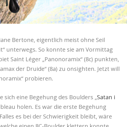
iane Bertone, eigentlich meist ohne Seil
it“ unterwegs. So konnte sie am Vormittag
biet Saint Léger „Panonoramix“ (8c) punkten,
ax der Druide“ (8a) zu onsighten. Jetzt will
noramix“ probieren.
e sich eine Begehung des Boulders „
Satan i
ebleau holen. Es war die erste Begehung
alles es bei der Schwierigkeit bleibt, wäre
, welche einen 8C-Boulder klettern konnte.