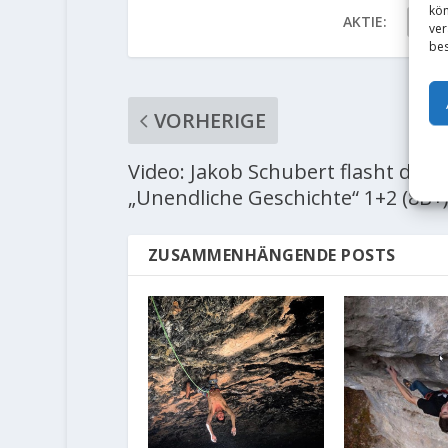
kön
AKTIE:
ver
bes
VORHERIGE
Video: Jakob Schubert flasht die
„Unendliche Geschichte“ 1+2 (8B+
ZUSAMMENHÄNGENDE POSTS