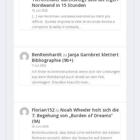
Nordwand in 15 Stunden
10. Juli 2026
[…] via Heckmair, autoassicurandosi sui tratti più
difficili. Questa impresa la rese la seconda donna a
compiere la salita in solitaria…
BenReinhardt
Janja Garnbret klettert
zu
Bibliographie (9b+)
7. Juli 2026
Ich finde es beeindruckend, wenn sich die Leistungen
aus dem Wettkampf auch direkt an den Fels
übertragen. Draußen braucht man…
Florian152
Noah Wheeler holt sich die
zu
7. Begehung von „Burden of Dreams“
(9A)
26. Juni 2026
Beeindruckend, dass diese Linie weiterhin die besten
Kletterer anzieht. Allein die Versuche auf diesem