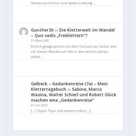
Niveau sind schon eine starke Leistung.…
Gunther30
Die Kletterwelt im Wandel
zu
– Quo vadis „Freiklettern“?
23. März 2026
Ehrlich gesagt spricht mir dein Text aus der Seele, weil
ich diesen Wandel am Fels in den letzten Jahren
selbst…
Gelbeck – Gedankenreise (7a) – Mein
Klettertagebuch
Sabine, Marco
zu
Wasina, Walter Schierl und Robert Glück
machen eine „Gedankenreise“
27. Juni 2025
[…] Topos: Topo und weitere Infos […]