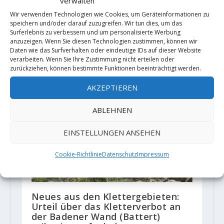
verwalten
Wir verwenden Technologien wie Cookies, um Geräteinformationen zu
speichern und/oder darauf zuzugreifen. Wir tun dies, um das
Surferlebnis zu verbessern und um personalisierte Werbung
Alex Garriga meldet erste
anzuzeigen. Wenn Sie diesen Technologien zustimmen, können wir
Wiederholung von "Seta
Daten wie das Surfverhalten oder eindeutige IDs auf dieser Website
ibérica" 9a+ in Cuenca
verarbeiten. Wenn Sie Ihre Zustimmung nicht erteilen oder
zurückziehen, können bestimmte Funktionen beeinträchtigt werden.
24. September 2020
AKZEPTIEREN
ABLEHNEN
EINSTELLUNGEN ANSEHEN
Cookie-Richtlinie
Datenschutz
Impressum
Neues aus den Klettergebieten:
Urteil über das Kletterverbot an
der Badener Wand (Battert)