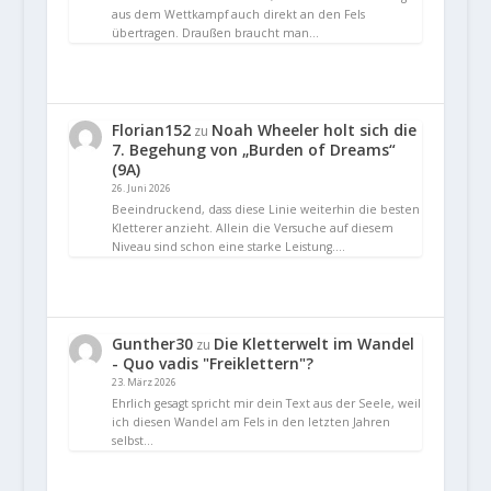
aus dem Wettkampf auch direkt an den Fels
übertragen. Draußen braucht man…
Florian152
Noah Wheeler holt sich die
zu
7. Begehung von „Burden of Dreams“
(9A)
26. Juni 2026
Beeindruckend, dass diese Linie weiterhin die besten
Kletterer anzieht. Allein die Versuche auf diesem
Niveau sind schon eine starke Leistung.…
Gunther30
Die Kletterwelt im Wandel
zu
- Quo vadis "Freiklettern"?
23. März 2026
Ehrlich gesagt spricht mir dein Text aus der Seele, weil
ich diesen Wandel am Fels in den letzten Jahren
selbst…