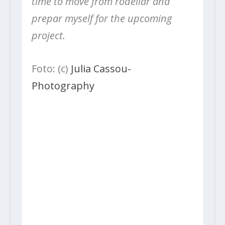
time to move from rodellar and
prep
ar myself for the upcoming
project.
Foto: (c)
Julia Cassou-
Photography