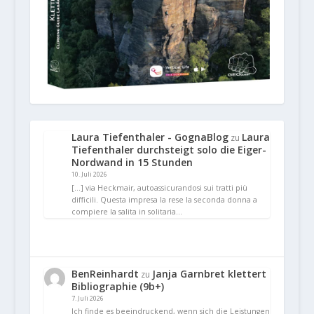
Laura Tiefenthaler - GognaBlog
Laura
zu
Tiefenthaler durchsteigt solo die Eiger-
Nordwand in 15 Stunden
10. Juli 2026
[…] via Heckmair, autoassicurandosi sui tratti più
difficili. Questa impresa la rese la seconda donna a
compiere la salita in solitaria…
BenReinhardt
Janja Garnbret klettert
zu
Bibliographie (9b+)
7. Juli 2026
Ich finde es beeindruckend, wenn sich die Leistungen