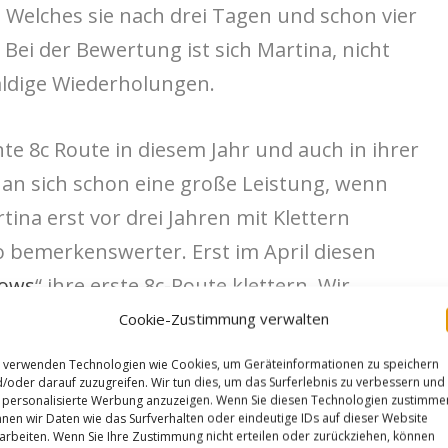
Welches sie nach drei Tagen und schon vier
Bei der Bewertung ist sich Martina, nicht
baldige Wiederholungen.
te 8c Route in diesem Jahr und auch in ihrer
t an sich schon eine große Leistung, wenn
ina erst vor drei Jahren mit Klettern
 bemerkenswerter. Erst im April diesen
lows
“ ihre erste 8c-Route klettern. Wir
o die Karriere der Südbayerin noch hinführt.
Cookie-Zustimmung verwalten
 verwenden Technologien wie Cookies, um Geräteinformationen zu speichern
at the crag completely exhausted from nothing
/oder darauf zuzugreifen. Wir tun dies, um das Surferlebnis zu verbessern und
personalisierte Werbung anzuzeigen. Wenn Sie diesen Technologien zustimme
 wanna lay down to take a nap the whole day
nen wir Daten wie das Surfverhalten oder eindeutige IDs auf dieser Website
arbeiten. Wenn Sie Ihre Zustimmung nicht erteilen oder zurückziehen, können