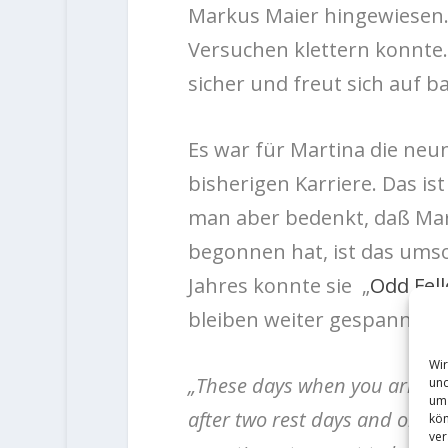
Markus Maier hingewiesen. 
Versuchen klettern konnte. 
sicher und freut sich auf 
Es war für Martina die neun
bisherigen Karriere. Das is
man aber bedenkt, daß Mart
begonnen hat, ist das umso
Jahres konnte sie „
Odd Fel
bleiben weiter gespannt, w
Wir
„These days when you arrive 
und
um 
after two rest days and only
kön
ver