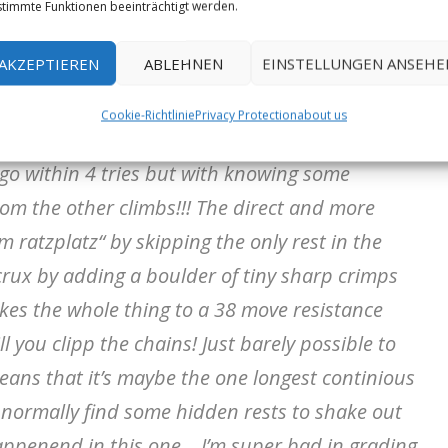
 most successful days as the expectations are
timmte Funktionen beeinträchtigt werden.
now you’re pretty cose sending your project…
AKZEPTIEREN
ABLEHNEN
EINSTELLUNGEN ANSEHE
after clipping the chains of this old forgotten
Cookie-Richtlinie
Privacy Protection
about us
ier who hasn’t tried it again for about 10
go within 4 tries but with knowing some
from the other climbs!!! The direct and more
um ratzplatz“ by skipping the only rest in the
crux by adding a boulder of tiny sharp crimps
kes the whole thing to a 38 move resistance
ll you clipp the chains! Just barely possible to
eans that it’s maybe the one longest continious
I normally find some hidden rests to shake out
appenend in this one… I’m super bad in grading