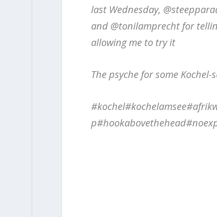
last Wednesday, @steepparadi
and @tonilamprecht for tellin
allowing me to try it
The psyche for some Kochel-s
#kochel#kochelamsee#afrikw
p#hookabovethehead#noexpe