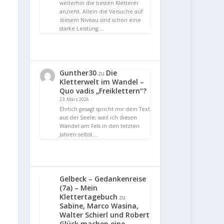
weiterhin die besten Kletterer
anzieht. Allein die Versuche auf
diesem Niveau sind schon eine
starke Leistung.…
Gunther30
Die
zu
Kletterwelt im Wandel –
Quo vadis „Freiklettern“?
23. März 2026
Ehrlich gesagt spricht mir dein Text
aus der Seele, weil ich diesen
Wandel am Fels in den letzten
Jahren selbst…
Gelbeck – Gedankenreise
(7a) – Mein
Klettertagebuch
zu
Sabine, Marco Wasina,
Walter Schierl und Robert
Glück machen eine