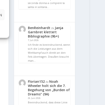
seconda donna a compiere la
salita in solitaria…
N
BenReinhardt
Janja
zu
Garnbret klettert
Bibliographie (9b+)
7. Juli 2026
Ich finde es beeindruckend, wenn
sich die Leistungen aus dem
Wettkampf auch direkt an den
Fels übertragen. Draußen braucht
man…
Florian152
Noah
zu
Wheeler holt sich die 7.
Begehung von „Burden of
Dreams“ (9A)
26. Juni 2026
Beeindruckend, dass diese Linie