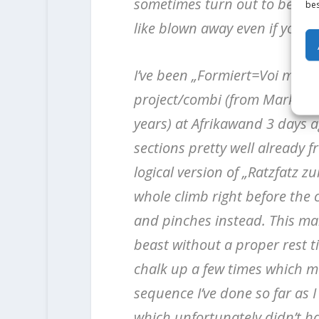
sometimes turn out to be the
bes
like blown away even if you k
I’ve been „Formiert=Voi miad“ 
project/combi (from Markus Me
years) at Afrikawand 3 days a
sections pretty well already 
logical version of „Ratzfatz z
whole climb right before the 
and pinches instead. This ma
beast without a proper rest ti
chalk up a few times which m
sequence I’ve done so far as 
which unfortunately didn’t h