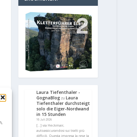
Laura Tiefenthaler -
GognaBlog
Laura
zu
Tiefenthaler durchsteigt
solo die Eiger-Nordwand
in 15 Stunden
10. Juli 2026
n,
[…] via Heckmair,
autoassicurandosi sui tratti più
difficili. Questa impresa la rese la