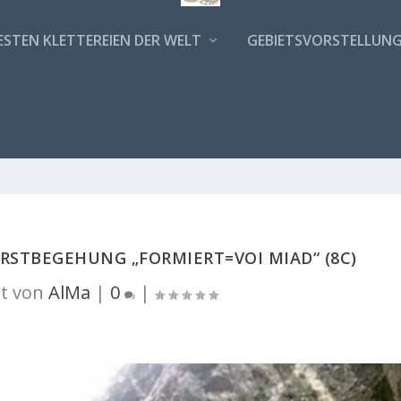
ESTEN KLETTEREIEN DER WELT
GEBIETSVORSTELLUN
RSTBEGEHUNG „FORMIERT=VOI MIAD“ (8C)
t von
AlMa
|
0
|