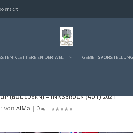
polarisiert
ESTEN KLETTEREIEN DER WELT
GEBIETSVORSTELLUN
UP (BOULDERN) – INNSBRUCK (AUT) 2021
t von
AlMa
|
0
|