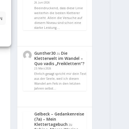
26. Juni 2026
Beeindruckend, dass diese Linie
weiterhin die besten Kletterer
N
anzieht. Allein die Versuche auf
diesem Niveau sind schon eine
starke Leistung.…
Gunther30
Die
zu
Kletterwelt im Wandel –
Quo vadis „Freiklettern“?
23. März 2026
Ehrlich gesagt spricht mir dein Text
aus der Seele, weil ich diesen
Wandel am Fels in den letzten
Jahren selbst…
Gelbeck – Gedankenreise
(7a) – Mein
Klettertagebuch
zu