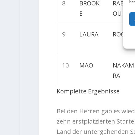
8
BROOK
RABOU
bes
E
OU
9
LAURA
ROGOR
10
MAO
NAKAM
RA
Komplette Ergebnisse
Bei den Herren gab es wied
zehn erstplatzierten Start
Land der untergehenden So