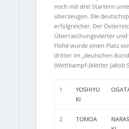
noch mit drei Startern unt
überzeugen. Die deutschsp
erfolgreicher. Der Österrei
Überraschungsvierter und v
Flohé wurde einen Platz vor
dritter im „deutschen Bund
(Wettkampf-)kletter Jakob 
1
YOSHIYU
OGAT
KI
2
TOMOA
NARA
KI