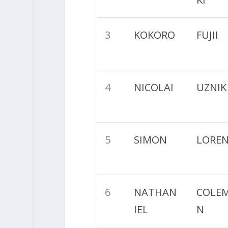
3
KOKORO
FUJII
4
NICOLAI
UZNIK
5
SIMON
LOREN
6
NATHAN
COLE
IEL
N