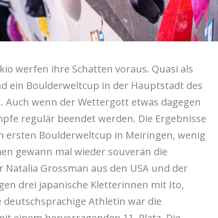
kio werfen ihre Schatten voraus. Quasi als
d ein Boulderweltcup in der Hauptstadt des
tt. Auch wenn der Wettergott etwas dagegen
mpfe regulär beendet werden. Die Ergebnisse
m ersten Boulderweltcup in Meiringen, wenig
men gewann mal wieder souverän die
or Natalia Grossman aus den USA und der
gen drei japanische Kletterinnen mit Ito,
 deutschsprachige Athletin war die
mit einem hervorragenden 11. Platz. Die