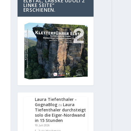
ELBTAL, LABSKE UDOLI 2
LINKE SEITE“
ERSCHIENEN.
Laura Tiefenthaler -
GognaBlog
Laura
zu
Tiefenthaler durchsteigt
solo die Eiger-Nordwand
in 15 Stunden
10. Juli 2026