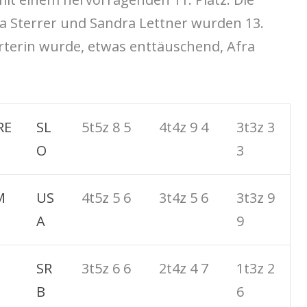
a Sterrer und Sandra Lettner wurden 13.
rterin wurde, etwas enttäuschend, Afra
RE
SL
5t5z 8 5
4t4z 9 4
3t3z 3
O
3
M
US
4t5z 5 6
3t4z 5 6
3t3z 9
A
9
SR
3t5z 6 6
2t4z 4 7
1t3z 2
B
6