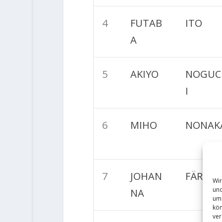
4
FUTAB
ITO
A
5
AKIYO
NOGUC
I
6
MIHO
NONAK
7
JOHAN
FÄRBER
Wir
und
NA
um 
kön
ver