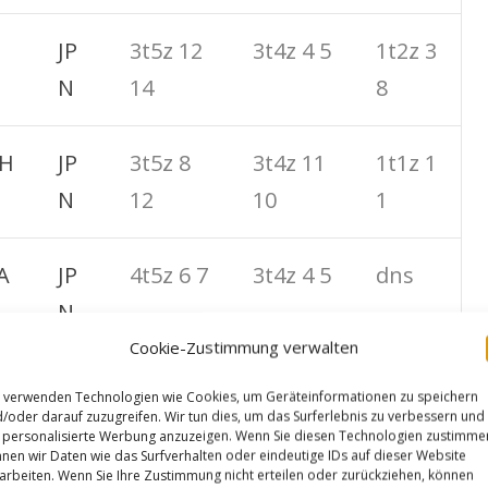
JP
3t5z 12
3t4z 4 5
1t2z 3
N
14
8
H
JP
3t5z 8
3t4z 11
1t1z 1
N
12
10
1
A
JP
4t5z 6 7
3t4z 4 5
dns
N
Cookie-Zustimmung verwalten
AU
3t5z 6 7
2t4z 6 7
 verwenden Technologien wie Cookies, um Geräteinformationen zu speichern
/oder darauf zuzugreifen. Wir tun dies, um das Surferlebnis zu verbessern und
T
personalisierte Werbung anzuzeigen. Wenn Sie diesen Technologien zustimme
nen wir Daten wie das Surfverhalten oder eindeutige IDs auf dieser Website
arbeiten. Wenn Sie Ihre Zustimmung nicht erteilen oder zurückziehen, können