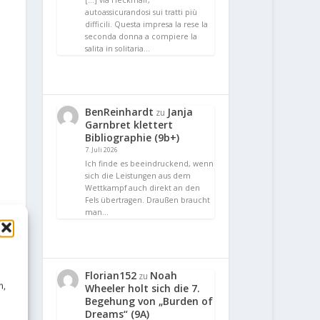
[…] via Heckmair,
autoassicurandosi sui tratti più
difficili. Questa impresa la rese la
seconda donna a compiere la
salita in solitaria…
BenReinhardt
Janja
zu
Garnbret klettert
Bibliographie (9b+)
7. Juli 2026
Ich finde es beeindruckend, wenn
sich die Leistungen aus dem
Wettkampf auch direkt an den
Fels übertragen. Draußen braucht
man…
Florian152
Noah
zu
n,
Wheeler holt sich die 7.
Begehung von „Burden of
Dreams“ (9A)