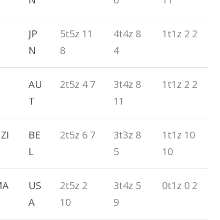
JP
5t5z 11
4t4z 8
1t1z 2 2
N
8
4
AU
2t5z 4 7
3t4z 8
1t1z 2 2
T
11
ZI
BE
2t5z 6 7
3t3z 8
1t1z 10
L
5
10
MA
US
2t5z 2
3t4z 5
0t1z 0 2
A
10
9