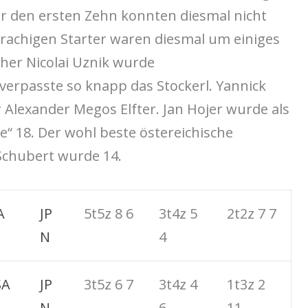
er den ersten Zehn konnten diesmal nicht
rachigen Starter waren diesmal um einiges
cher Nicolai Uznik wurde
erpasste so knapp das Stockerl. Yannick
 Alexander Megos Elfter. Jan Hojer wurde als
e“ 18. Der wohl beste östereichische
Schubert wurde 14.
A
JP
5t5z 8 6
3t4z 5
2t2z 7 7
N
4
SA
JP
3t5z 6 7
3t4z 4
1t3z 2
N
6
11