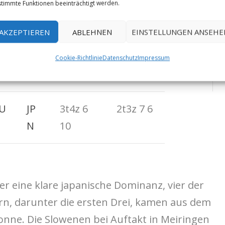
T
US
4t5z 5 5
2t3z 4 5
timmte Funktionen beeinträchtigt werden.
A
AKZEPTIEREN
ABLEHNEN
EINSTELLUNGEN ANSEHE
A
IT
3t4z 8 8
2t3z 6
Cookie-Richtlinie
Datenschutz
Impressum
A
11
U
JP
3t4z 6
2t3z 7 6
N
10
er eine klare japanische Dominanz, vier der
ern, darunter die ersten Drei, kamen aus dem
nne. Die Slowenen bei Auftakt in Meiringen