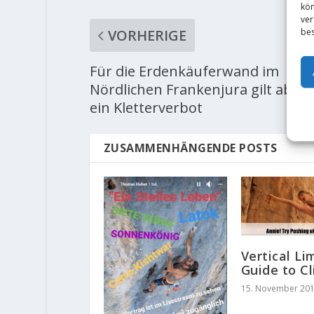
kön
ver
bes
VORHERIGE
Für die Erdenkäuferwand im
Nördlichen Frankenjura gilt ab so
ein Kletterverbot
ZUSAMMENHÄNGENDE POSTS
Vertical Lim
Guide to C
15. November 20