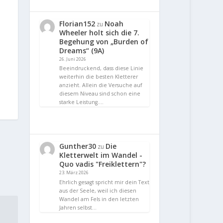
Florian152
Noah
zu
Wheeler holt sich die 7.
Begehung von „Burden of
Dreams“ (9A)
26. Juni 2026
Beeindruckend, dass diese Linie
weiterhin die besten Kletterer
anzieht. Allein die Versuche auf
diesem Niveau sind schon eine
starke Leistung.…
Gunther30
Die
zu
Kletterwelt im Wandel -
Quo vadis "Freiklettern"?
23. März 2026
Ehrlich gesagt spricht mir dein Text
aus der Seele, weil ich diesen
Wandel am Fels in den letzten
Jahren selbst…