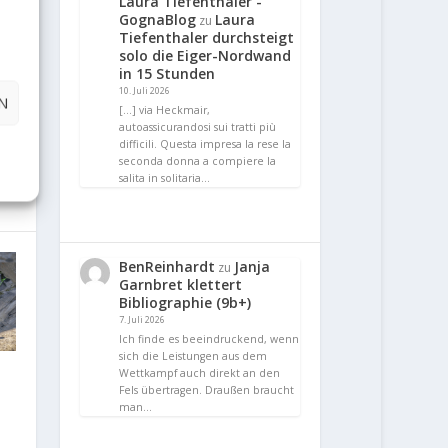
Laura Tiefenthaler -
GognaBlog
Laura
zu
Tiefenthaler durchsteigt
E
solo die Eiger-Nordwand
in 15 Stunden
10. Juli 2026
t...
N
[…] via Heckmair,
autoassicurandosi sui tratti più
difficili. Questa impresa la rese la
seconda donna a compiere la
salita in solitaria…
BenReinhardt
Janja
zu
Garnbret klettert
Bibliographie (9b+)
7. Juli 2026
Ich finde es beeindruckend, wenn
sich die Leistungen aus dem
Wettkampf auch direkt an den
Fels übertragen. Draußen braucht
man…