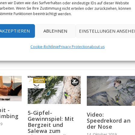
nen wir Daten wie das Surfverhalten oder eindeutige IDs auf dieser Website
arbeiten. Wenn Sie Ihre Zustimmung nicht erteilen oder zurückziehen, können
timmte Funktionen beeinträchtigt werden.
NÄCHST
Der Lohn der Angs
AKZEPTIEREN
ABLEHNEN
EINSTELLUNGEN ANSEHE
fort
Cookie-Richtlinie
Privacy Protection
about us
it -
5-Gipfel-
Video:
limbing
Gewinnspiel: Mit
Speedrekord an
Bergzeit und
19
der Nose
Salewa zum
14. Oktober 2019