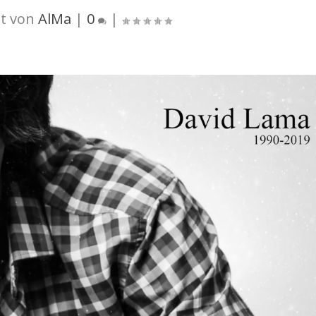
t von
AlMa
|
0
|