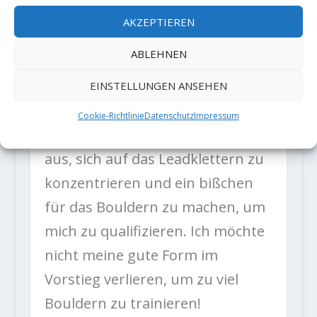
Anlauf für Paris 2024?
AKZEPTIEREN
ABLEHNEN
Wenn ich im Vorstieg noch
konkurrenzfähig bin, werde ich
EINSTELLUNGEN ANSEHEN
es versuchen. Bouldern ist meine
Cookie-Richtlinie
Datenschutz
Impressum
Schwäche, aber vielleicht reicht es
aus, sich auf das Leadklettern zu
konzentrieren und ein bißchen
für das Bouldern zu machen, um
mich zu qualifizieren. Ich möchte
nicht meine gute Form im
Vorstieg verlieren, um zu viel
Bouldern zu trainieren!