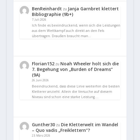
BenReinhardt
Janja Garnbret klettert
zu
Bibliographie (9b+)
7. Juli 2026
Ich finde es beeindruckend, wenn sich die Leistungen
aus dem Wettkampf auch direkt an den Fels
übertragen. Draußen braucht man…
Florian152
Noah Wheeler holt sich die
zu
7. Begehung von „Burden of Dreams“
(9A)
26. Juni 2026
Beeindruckend, dass diese Linie weiterhin die besten
Kletterer anzieht. Allein die Versuche auf diesem
Niveau sind schon eine starke Leistung.…
Gunther30
Die Kletterwelt im Wandel
zu
– Quo vadis „Freiklettern“?
23. März 2026