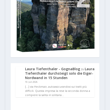
Laura Tiefenthaler - GognaBlog
Laura
zu
Tiefenthaler durchsteigt solo die Eiger-
Nordwand in 15 Stunden
10. Juli 2026
[…] via Heckmair, autoassicurandosi sui tratti più
difficili. Questa impresa la rese la seconda donna a
compiere la salita in solitaria…