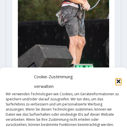
Als derzeit bester Lead-
Cookie-Zustimmung
Kletterer (Gratulation
verwalten
übrigens zum Weltcupsieg)
Wir verwenden Technologien wie Cookies, um Geräteinformationen zu
speichern und/oder darauf zuzugreifen. Wir tun dies, um das
bleibst du dem
Surferlebnis zu verbessern und um personalisierte Werbung
anzuzeigen. Wenn Sie diesen Technologien zustimmen, können wir
Wettkampfklettern treu.
Daten wie das Surfverhalten oder eindeutige IDs auf dieser Website
verarbeiten. Wenn Sie Ihre Zustimmung nicht erteilen oder
Unternimmst du einen neuen
zurückziehen, können bestimmte Funktionen beeinträchtigt werden.