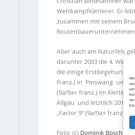
Christian Bindhammer war 
Wettkampfkletterer. Er lebt
zusammen mit seinem Brud
Routenbauerunternehme
Aber auch am Naturfels gel
darunter 2003 die 4. Wieder
die einige Erstbegehungen 
Wir
franz.) in Pinswang und vo
und
um 
(9a/9a+ franz.) im Kletter
kön
ver
Allgäu und letztlich 2014 d
bes
„Factor 9“ (9a/9a+ franz.)
Foto: (c)
Dominik Bösch