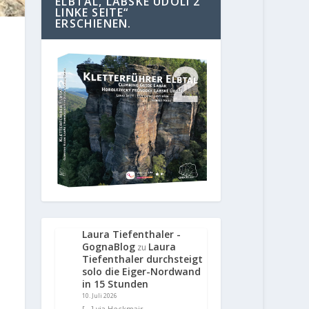
ELBTAL, LABSKE UDOLI 2
LINKE SEITE“
ERSCHIENEN.
Laura Tiefenthaler -
GognaBlog
Laura
zu
Tiefenthaler durchsteigt
solo die Eiger-Nordwand
in 15 Stunden
10. Juli 2026