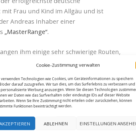
der erfolgreichste deutsche
 mit Frau und Kind im Allgäu und ist
er Andreas Inhaber einer
ns
„MasterRange“
.
angen ihm einige sehr schwierige Routen,
holung der Route Action Directe (XI/9a) und
Cookie-Zustimmung verwalten
im 9. Franzosengrad, wie „
Big Hammer
“ (9a
 verwenden Technologien wie Cookies, um Geräteinformationen zu speichern
n „The Maze“ (9a franz.) , „Monster Maze“
/oder darauf zuzugreifen. Wir tun dies, um das Surferlebnis zu verbessern und
personalisierte Werbung anzuzeigen. Wenn Sie diesen Technologien zustimme
gebiet „Neues Tiefenbach“ im heimischen
nen wir Daten wie das Surfverhalten oder eindeutige IDs auf dieser Website
arbeiten. Wenn Sie Ihre Zustimmung nicht erteilen oder zurückziehen, können
ie vermutlich schwerste Route im Allgäu
timmte Funktionen beeinträchtigt werden.
AKZEPTIEREN
ABLEHNEN
EINSTELLUNGEN ANSEHE