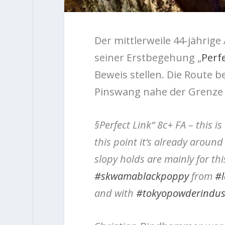
Der mittlerweile 44-jährig
seiner Erstbegehung „
Perfe
Beweis stellen. Die Route be
Pinswang nahe der Grenze 
§Perfect Link“ 8c+ FA – this i
this point it‘s already around
slopy holds are mainly for thi
#skwamablackpoppy
from
#l
and with
#tokyopowderindus