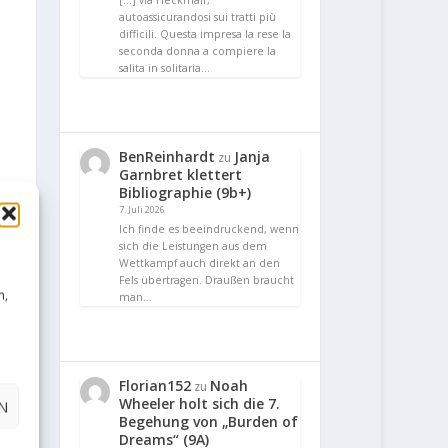
[…] via Heckmair,
autoassicurandosi sui tratti più
difficili. Questa impresa la rese la
seconda donna a compiere la
salita in solitaria…
BenReinhardt
Janja
zu
Garnbret klettert
Bibliographie (9b+)
7. Juli 2026
Ich finde es beeindruckend, wenn
sich die Leistungen aus dem
Wettkampf auch direkt an den
Fels übertragen. Draußen braucht
n,
man…
Florian152
Noah
zu
Wheeler holt sich die 7.
N
Begehung von „Burden of
Dreams“ (9A)