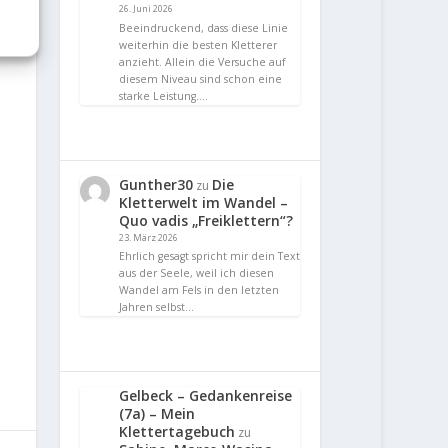
26. Juni 2026
Beeindruckend, dass diese Linie
weiterhin die besten Kletterer
anzieht. Allein die Versuche auf
diesem Niveau sind schon eine
starke Leistung.…
Gunther30
Die
zu
Kletterwelt im Wandel –
Quo vadis „Freiklettern“?
23. März 2026
Ehrlich gesagt spricht mir dein Text
aus der Seele, weil ich diesen
Wandel am Fels in den letzten
Jahren selbst…
Gelbeck – Gedankenreise
(7a) – Mein
Klettertagebuch
zu