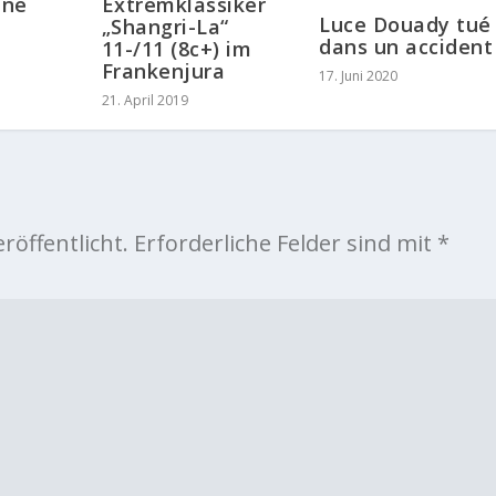
ine
Extremklassiker
Luce Douady tué
„Shangri-La“
dans un accident
11-/11 (8c+) im
Frankenjura
17. Juni 2020
21. April 2019
röffentlicht.
Erforderliche Felder sind mit
*