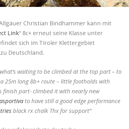
e Allgäuer Christian Bindhammer kann mit
ct Link
“ 8c+ erneut seine Klasse unter
findet sich im Tiroler Klettergebiet
zu Deutschland.
s what‘s waiting to be climbed at the top part – to
 a 25m long 8b+ route – little footholds with
s finish part- climbed it with nearly new
asportiva
to have still a good edge performance
tries
black rx chalk Thx for support“