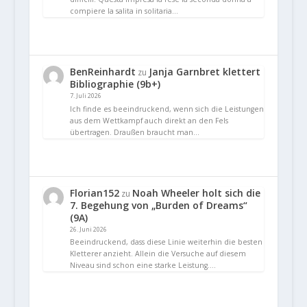
compiere la salita in solitaria…
BenReinhardt
Janja Garnbret klettert
zu
Bibliographie (9b+)
7. Juli 2026
Ich finde es beeindruckend, wenn sich die Leistungen
aus dem Wettkampf auch direkt an den Fels
übertragen. Draußen braucht man…
Florian152
Noah Wheeler holt sich die
zu
7. Begehung von „Burden of Dreams“
(9A)
26. Juni 2026
Beeindruckend, dass diese Linie weiterhin die besten
Kletterer anzieht. Allein die Versuche auf diesem
Niveau sind schon eine starke Leistung.…