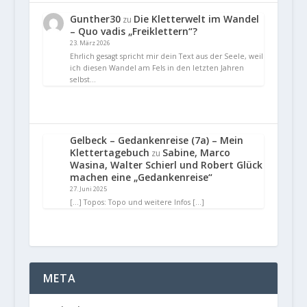
Gunther30
Die Kletterwelt im Wandel
zu
– Quo vadis „Freiklettern“?
23. März 2026
Ehrlich gesagt spricht mir dein Text aus der Seele, weil
ich diesen Wandel am Fels in den letzten Jahren
selbst…
Gelbeck – Gedankenreise (7a) – Mein
Klettertagebuch
Sabine, Marco
zu
Wasina, Walter Schierl und Robert Glück
machen eine „Gedankenreise“
27. Juni 2025
[…] Topos: Topo und weitere Infos […]
META