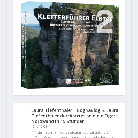
Laura Tiefenthaler - GognaBlog
Laura
zu
Tiefenthaler durchsteigt solo die Eiger-
Nordwand in 15 Stunden
10. Juli 2026
[…] via Heckmair, autoassicurandosi sui tratti più
difficili. Questa impresa la rese la seconda donna a