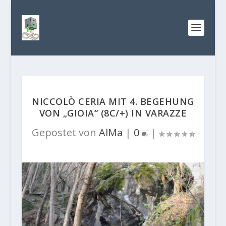
NICCOLÒ CERIA MIT 4. BEGEHUNG
VON „GIOIA“ (8C/+) IN VARAZZE
Gepostet von
AlMa
|
0
|