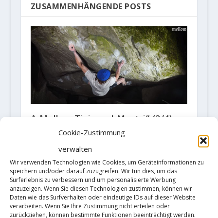
ZUSAMMENHÄNGENDE POSTS
A Mellow Ticino: „I Mostri“ (2/4)-
Bouldern in Valle Bavona
Cookie-Zustimmung
2. September 2020
verwalten
Wir verwenden Technologien wie Cookies, um Geräteinformationen zu
speichern und/oder darauf zuzugreifen. Wir tun dies, um das
Surferlebnis zu verbessern und um personalisierte Werbung
anzuzeigen. Wenn Sie diesen Technologien zustimmen, können wir
Daten wie das Surfverhalten oder eindeutige IDs auf dieser Website
verarbeiten. Wenn Sie Ihre Zustimmung nicht erteilen oder
zurückziehen, können bestimmte Funktionen beeinträchtigt werden.