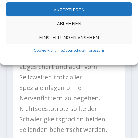
schliesslich um eine Ecke
AKZEPTIEREN
verschwindet. Hier führt die
ABLEHNEN
Route aufs Band hinunter –
Abklettern im Grad 7a, sowas
EINSTELLUNGEN ANSEHEN
kriegt man nur selten geboten,
Cookie-Richtlinie
Datenschutz
Impressum
echt cool! Diese Seillänge ist gut
abgesichert und auch vom
Seilzweiten trotz aller
Spezialeinlagen ohne
Nervenflattern zu begehen.
Nichtsdestotrotz sollte der
Schwierigkeitsgrad an beiden
Seilenden beherrscht werden.