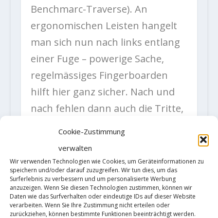
Benchmarc-Traverse). An
ergonomischen Leisten hangelt
man sich nun nach links entlang
einer Fuge – powerige Sache,
regelmässiges Fingerboarden
hilft hier ganz sicher. Nach und
nach fehlen dann auch die Tritte,
so dass man beinahe in Campus-
Cookie-Zustimmung
Manier zu moven hat. Ein
verwalten
weiterer kniffliger Abschnitt folgt
Wir verwenden Technologien wie Cookies, um Geräteinformationen zu
speichern und/oder darauf zuzugreifen. Wir tun dies, um das
nach dem Abzweig der
Surferlebnis zu verbessern und um personalisierte Werbung
anzuzeigen. Wenn Sie diesen Technologien zustimmen, können wir
Benchmarc, wo man einige kleine
Daten wie das Surfverhalten oder eindeutige IDs auf dieser Website
Griffe zu bedienen hat und
verarbeiten. Wenn Sie Ihre Zustimmung nicht erteilen oder
zurückziehen, können bestimmte Funktionen beeinträchtigt werden.